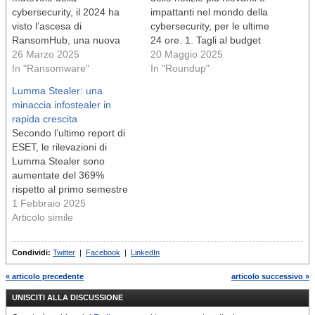
cybersecurity, il 2024 ha
impattanti nel mondo della
visto l’ascesa di
cybersecurity, per le ultime
RansomHub, una nuova
24 ore. 1. Tagli al budget
banda ransomware-as-a-
26 Marzo 2025
CISA: poche risposte dal
20 Maggio 2025
service (RaaS) che ha
In "Ransomware"
Segretario NoemIl
In "Roundup"
rapidamente conquistato
Segretario della Homeland
Lumma Stealer: una
una posizione dominante.
Security Kristi Noem non ha
minaccia infostealer in
Gli esperti di ESET hanno
fornito dettagli sui tagli
rapida crescita
analizzato a fondo questa
proposti di 491 milioni di
Secondo l’ultimo report di
realtà emergente, rivelando
dollari all’agenzia leader
ESET, le rilevazioni di
dettagli sulla sua struttura,
per…
Lumma Stealer sono
sulle connessioni con
aumentate del 369%
gruppi affermati e sull’uso
rispetto al primo semestre
innovativo di…
del 2024. Questo
1 Febbraio 2025
infostealer, inizialmente
Articolo simile
noto per colpire i gamer,
oggi prende di mira
Condividi:
Twitter
|
Facebook
|
LinkedIn
credenziali, portafogli
crypto e autenticazioni a
« articolo precedente
articolo successivo »
due fattori, rendendolo una
UNISCITI ALLA DISCUSSIONE
minaccia per utenti e