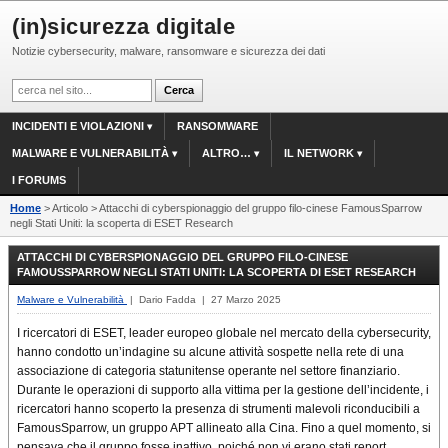
(in)sicurezza digitale
Notizie cybersecurity, malware, ransomware e sicurezza dei dati
INCIDENTI E VIOLAZIONI
RANSOMWARE
MALWARE E VULNERABILITÀ
ALTRO…
IL NETWORK
I FORUMS
Home
> Articolo > Attacchi di cyberspionaggio del gruppo filo-cinese FamousSparrow
negli Stati Uniti: la scoperta di ESET Research
ATTACCHI DI CYBERSPIONAGGIO DEL GRUPPO FILO-CINESE
FAMOUSSPARROW NEGLI STATI UNITI: LA SCOPERTA DI ESET RESEARCH
Malware e Vulnerabilità
| Dario Fadda | 27 Marzo 2025
I ricercatori di ESET, leader europeo globale nel mercato della cybersecurity,
hanno condotto un’indagine su alcune attività sospette nella rete di una
associazione di categoria statunitense operante nel settore finanziario.
Durante le operazioni di supporto alla vittima per la gestione dell’incidente, i
ricercatori hanno scoperto la presenza di strumenti malevoli riconducibili a
FamousSparrow, un gruppo APT allineato alla Cina. Fino a quel momento, si
pensava che il gruppo fosse inattivo, poiché non vi erano stati report