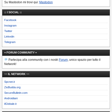
Su Mastodon mi trovi qui:
Mastodon
:: I SOCIAL ::
Facebook
Instagram
Twitter
Linkedin
Telegram
= FORUM COMMUNITY =
Partecipa alla community con i nostri
Forum
, unico spazio per tutto il
Network!
~~ IL NETWORK ~~
Spcnet.it
ZioBudda.org
SecureBulletin.com
Androidiani
ilGlobale.it