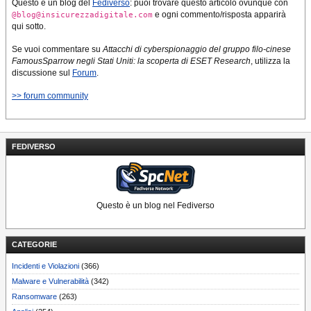
aziende. Distribuito come
Questo è un blog del
Fediverso
: puoi trovare questo articolo ovunque con
Malware-as-a-Service…
e ogni commento/risposta apparirà
@blog@insicurezzadigitale.com
qui sotto.
Se vuoi commentare su
Attacchi di cyberspionaggio del gruppo filo-cinese
FamousSparrow negli Stati Uniti: la scoperta di ESET Research
, utilizza la
discussione sul
Forum
.
>> forum community
FEDIVERSO
Questo è un blog nel Fediverso
CATEGORIE
Incidenti e Violazioni
(366)
Malware e Vulnerabilità
(342)
Ransomware
(263)