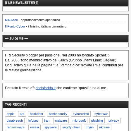
[[ LE NEWSLETTER ]]
NINAsec
- approfondimento aperiodico
Il Punto Cyber
- il briefing italiano giornaliero
== SU DI ME ==
IT & Security blogger per passione. Nel 2003 ho fondato Spcnet.it.
Dal 2006 sono membro attivo del Gulch (Gruppo Utenti Linux Cagliari).
Oggi scrivo qui e nella pagina "La Stampa dice" trovate i miei contributi per
le testate giornalistiche.
Per tutto il resto c'è
dariofadda.it
che contiene "quasi" tutto di me.
TAG RECENTI
apple
apt
backdoor
banksecurity
cybercrime
cyberwar
databreach
infosec
iran
malware
microsoft
phishing
privacy
ransomware
russia
spyware
supply chain
trojan
ukraine