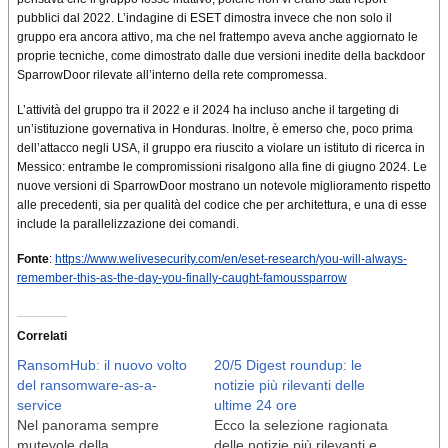
pubblici dal 2022. L’indagine di ESET dimostra invece che non solo il
gruppo era ancora attivo, ma che nel frattempo aveva anche aggiornato le
proprie tecniche, come dimostrato dalle due versioni inedite della backdoor
SparrowDoor rilevate all’interno della rete compromessa.
L’attività del gruppo tra il 2022 e il 2024 ha incluso anche il targeting di
un’istituzione governativa in Honduras. Inoltre, è emerso che, poco prima
dell’attacco negli USA, il gruppo era riuscito a violare un istituto di ricerca in
Messico: entrambe le compromissioni risalgono alla fine di giugno 2024. Le
nuove versioni di SparrowDoor mostrano un notevole miglioramento rispetto
alle precedenti, sia per qualità del codice che per architettura, e una di esse
include la parallelizzazione dei comandi.
Fonte
:
https://www.welivesecurity.com/en/eset-research/you-will-always-
remember-this-as-the-day-you-finally-caught-famoussparrow
Correlati
RansomHub: il nuovo volto
20/5 Digest roundup: le
del ransomware-as-a-
notizie più rilevanti delle
service
ultime 24 ore
Nel panorama sempre
Ecco la selezione ragionata
mutevole della
delle notizie più rilevanti e