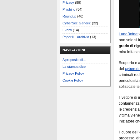
Privacy
(59)
Phishing
(54)
Roundup
(40)
CyberSec Generic
(22)
Eventi
(14)
LunoBotnet
Paper.li – Archivio
(13)
non solo si 
grado di rig
NAVIGAZIONE
mira infrastr
A proposito di…
Scoperto e a
La stampa dice
del
cybercri
Privacy Policy
criminali redd
pericolosità
Cookie Policy
sofisticate 
Il vettore d
containerizz
le credenzial
vittima vien
iniziatore ch
Il cuore del
processo, di