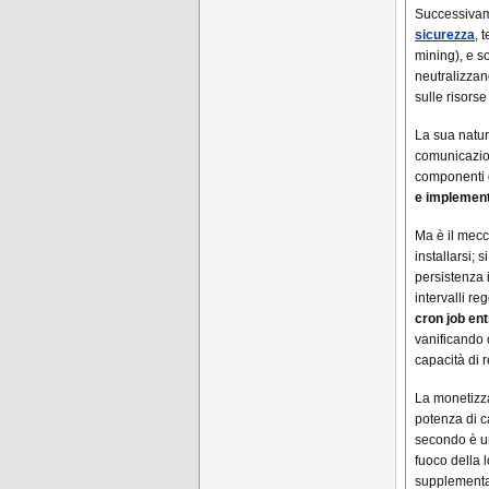
Successivame
sicurezza
, 
mining), e s
neutralizzan
sulle risorse
La sua natu
comunicazio
componenti o
e implement
Ma è il mecc
installarsi;
persistenza 
intervalli r
cron job ent
vanificando c
capacità di r
La monetizza
potenza di c
secondo è 
fuoco della 
supplementa