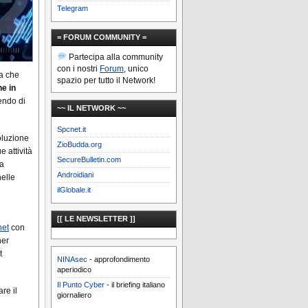
Telegram
= FORUM COMMUNITY =
Partecipa alla community
con i nostri
Forum
, unico
ta che
spazio per tutto il Network!
e in
endo di
~~ IL NETWORK ~~
Spcnet.it
oluzione
ZioBudda.org
e attività
SecureBulletin.com
ua
Androidiani
nelle
ilGlobale.it
[[ LE NEWSLETTER ]]
net
con
ner
t
NINAsec
- approfondimento
aperiodico
Il Punto Cyber
- il briefing italiano
re il
giornaliero