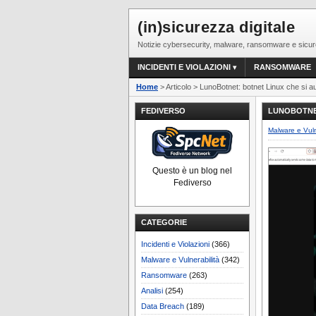
(in)sicurezza digitale
Notizie cybersecurity, malware, ransomware e sicur
INCIDENTI E VIOLAZIONI
RANSOMWARE
Home
> Articolo > LunoBotnet: botnet Linux che si au
FEDIVERSO
LUNOBOTNET
Malware e Vuln
Questo è un blog nel
Fediverso
CATEGORIE
Incidenti e Violazioni
(366)
Malware e Vulnerabilità
(342)
Ransomware
(263)
Analisi
(254)
Data Breach
(189)