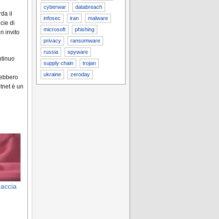
cyberwar
databreach
da il
infosec
iran
malware
icie di
microsoft
phishing
n invito
privacy
ransomware
russia
spyware
ntinuo
supply chain
trojan
ukraine
zeroday
rebbero
tnet è un
naccia