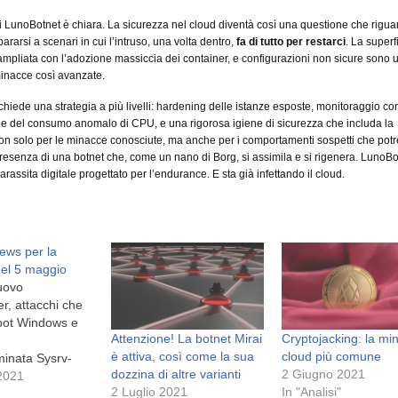
i LunoBotnet è chiara. La sicurezza nel cloud diventà così una questione che riguar
rarsi a scenari in cui l’intruso, una volta dentro,
fa di tutto per restarci
. La superf
 ampliata con l’adozione massiccia dei container, e configurazioni non sicure sono u
inacce così avanzate.
ichiede una strategia a più livelli: hardening delle istanze esposte, monitoraggio co
 e del consumo anomalo di CPU, e una rigorosa igiene di sicurezza che includa la
n solo per le minacce conosciute, ma anche per i comportamenti sospetti che pot
presenza di una botnet che, come un nano di Borg, si assimila e si rigenera. LunoBo
rassita digitale progettato per l’endurance. E sta già infettando il cloud.
ews per la
el 5 maggio
uovo
r, attacchi che
 bot Windows e
Attenzione! La botnet Mirai
Cryptojacking: la mi
è attiva, così come la sua
cloud più comune
inata Sysrv-
dozzina di altre varianti
2 Giugno 2021
botnet è attiva da
2021
2 Luglio 2021
In "Analisi"
ello scorso