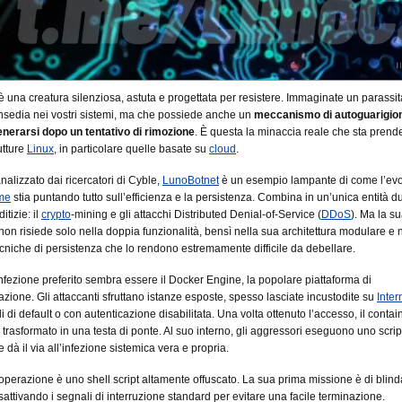
è una creatura silenziosa, astuta e progettata per resistere. Immaginate un parassi
insedia nei vostri sistemi, ma che possiede anche un
meccanismo di autoguarigion
enerarsi dopo un tentativo di rimozione
. È questa la minaccia reale che sta prend
utture
Linux
, in particolare quelle basate su
cloud
.
nalizzato dai ricercatori di Cyble,
LunoBotnet
è un esempio lampante di come l’ev
me
stia puntando tutto sull’efficienza e la persistenza. Combina in un’unica entità du
itizie: il
crypto
-mining e gli attacchi Distributed Denial-of-Service (
DDoS
). Ma la s
 non risiede solo nella doppia funzionalità, bensì nella sua architettura modulare e 
tecniche di persistenza che lo rendono estremamente difficile da debellare.
i infezione preferito sembra essere il Docker Engine, la popolare piattaforma di
azione. Gli attaccanti sfruttano istanze esposte, spesso lasciate incustodite su
Inter
i di default o con autenticazione disabilitata. Una volta ottenuto l’accesso, il contai
e trasformato in una testa di ponte. Al suo interno, gli aggressori eseguono uno scrip
e dà il via all’infezione sistemica vera e propria.
l’operazione è uno shell script altamente offuscato. La sua prima missione è di blinda
sattivando i segnali di interruzione standard per evitare una facile terminazione.