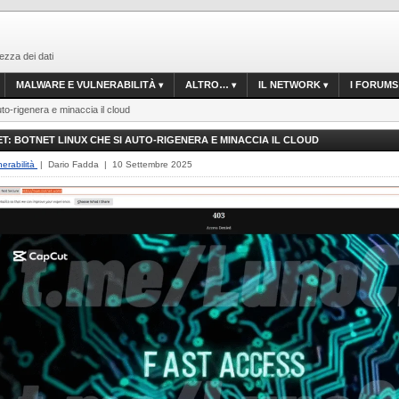
ezza dei dati
MALWARE E VULNERABILITÀ
ALTRO…
IL NETWORK
I FORUMS
to-rigenera e minaccia il cloud
: BOTNET LINUX CHE SI AUTO-RIGENERA E MINACCIA IL CLOUD
erabilità
| Dario Fadda | 10 Settembre 2025