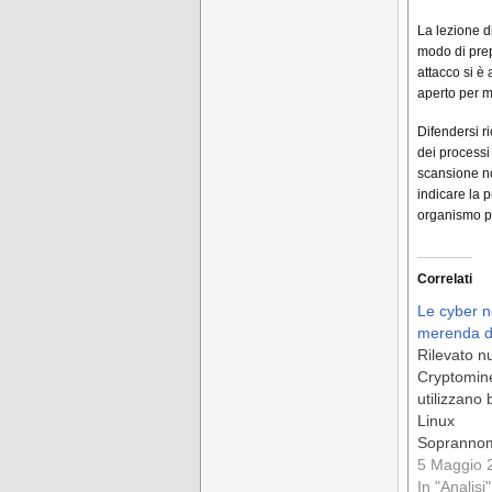
La lezione d
modo di prepa
attacco si è
aperto per m
Difendersi r
dei processi
scansione no
indicare la 
organismo pa
Correlati
Le cyber n
merenda d
Rilevato n
Cryptomine
utilizzano
Linux
Soprannom
hello , la 
5 Maggio 
dicembre d
In "Analisi"