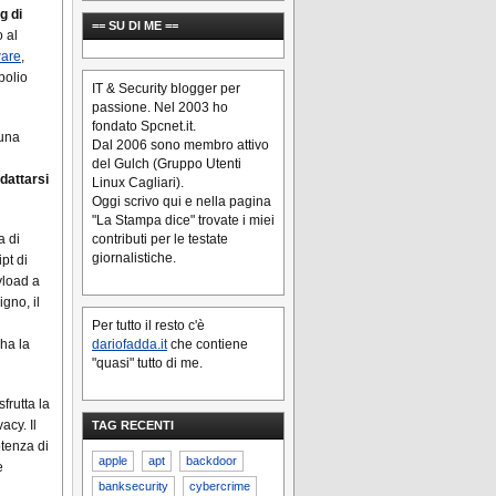
g di
== SU DI ME ==
 al
are
,
polio
IT & Security blogger per
passione. Nel 2003 ho
fondato Spcnet.it.
una
Dal 2006 sono membro attivo
del Gulch (Gruppo Utenti
adattarsi
Linux Cagliari).
Oggi scrivo qui e nella pagina
"La Stampa dice" trovate i miei
a di
contributi per le testate
giornalistiche.
pt di
yload a
gno, il
Per tutto il resto c'è
 ha la
dariofadda.it
che contiene
"quasi" tutto di me.
sfrutta la
acy. Il
TAG RECENTI
otenza di
apple
apt
backdoor
e
banksecurity
cybercrime