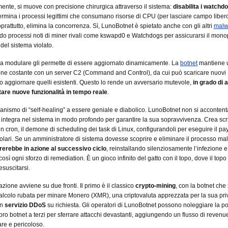
nte, si muove con precisione chirurgica attraverso il sistema:
disabilita i watchdo
termina i processi legittimi che consumano risorse di CPU (per lasciare campo libero
oprattutto, elimina la concorrenza. Sì, LunoBotnet è spietato anche con gli altri
malw
do processi noti di miner rivali come kswapd0 e Watchdogs per assicurarsi il mono
 del sistema violato.
ra modulare gli permette di essere aggiornato dinamicamente. La
botnet
mantiene 
ne costante con un server C2 (Command and Control), da cui può scaricare nuovi
 aggiornare quelli esistenti. Questo lo rende un avversario mutevole,
in grado di 
are nuove funzionalità in tempo reale
.
anismo di “self-healing” a essere geniale e diabolico. LunoBotnet non si accontent
 si integra nel sistema in modo profondo per garantire la sua sopravvivenza. Crea scri
in cron, il demone di scheduling dei task di Linux, configurandoli per eseguire il pa
egolari. Se un amministratore di sistema dovesse scoprire e eliminare il processo mali
rerebbe in azione al successivo ciclo
, reinstallando silenziosamente l’infezione e
osì ogni sforzo di remediation. È un gioco infinito del gatto con il topo, dove il topo
esuscitarsi.
zione avviene su due fronti. Il primo è il classico
crypto-mining
, con la botnet che 
alcolo rubata per minare Monero (XMR), una criptovaluta apprezzata per la sua priv
un
servizio DDoS
su richiesta. Gli operatori di LunoBotnet possono noleggiare la p
loro botnet a terzi per sferrare attacchi devastanti, aggiungendo un flusso di revenu
re e pericoloso.