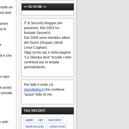
== SU DI ME ==
esiste un
ura end-
IT & Security blogger per
manere
passione. Nel 2003 ho
ia le
fondato Spcnet.it.
Dal 2006 sono membro attivo
del Gulch (Gruppo Utenti
l
Linux Cagliari).
Oggi scrivo qui e nella pagina
ti e che
"La Stampa dice" trovate i miei
contributi per le testate
giornalistiche.
o ogni
Per tutto il resto c'è
he punto
dariofadda.it
che contiene
 private
"quasi" tutto di me.
TAG RECENTI
apple
apt
backdoor
n voto
banksecurity
cybercrime