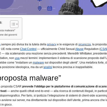
i:
osta malware”
one dei governi
a
sempre più divisa tra la tutela della
privacy
e le esigenze di
sicurezza
, la proposta
o UE nota come
Chat Control
— ufficialmente Child Sexual
Abuse
Regulation (
CSA
 — sta scatenando una reazione senza precedenti. Meredith Whittaker, presidente
ation, non
usa
mezzi termini: implementare il sistema di scansione proposto dall’
ebbe come “installare un
malware
sui dispositivi degli utenti”. Una metafora forte, 
a posizione ideologica, ma da un’
analisi
tecnica precisa e inappellabile.
proposta malware”
lla proposta CSAR
prevede l’obbligo per le piattaforme di comunicazione di scans
ivati
— anche quelli cifrati end-to-end — alla ricerca di contenuti illegali, in partico
opornografico. Per farlo, si ipotizza l’integrazione di sistemi di client-side scanning
n avviene sui server, ma direttamente sul dispositivo dell’utente, prima ancora che l
i in gioco.