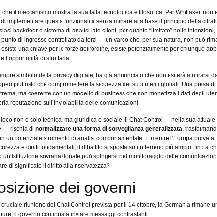
i che il meccanismo mostra la sua falla tecnologica e filosofica. Per Whittaker, non 
di implementare questa funzionalità senza minare alla base il principio della cifrat
iasi backdoor o sistema di analisi lato client, per quanto “limitato” nelle intenzioni,
 punto di ingresso controllato da terzi — un varco che, per sua natura, non può ri
e esiste una chiave per le forze dell’ordine, esiste potenzialmente per chiunque abb
l’opportunità di sfruttarla.
empre simbolo della privacy digitale, ha già annunciato che non esiterà a ritirarsi da
peo piuttosto che compromettere la sicurezza dei suoi utenti globali. Una presa di
trema, ma coerente con un modello di business che non monetizza i dati degli uten
pria reputazione sull’inviolabilità delle comunicazioni.
gioco non è solo tecnica, ma giuridica e sociale. Il Chat Control — nella sua attuale
 — rischia di
normalizzare una forma di sorveglianza generalizzata
, trasformand
n un potenziale strumento di analisi comportamentale. E mentre l’Europa prova a
curezza e diritti fondamentali, il dibattito si sposta su un terreno più ampio: fino a c
 un’istituzione sovranazionale può spingersi nel monitoraggio delle comunicazioni
e di significato il diritto alla riservatezza?
osizione dei governi
la cruciale riunione del Chat Control prevista per il 14 ottobre, la Germania rimane u
pure, il governo continua a inviare messaggi contrastanti.