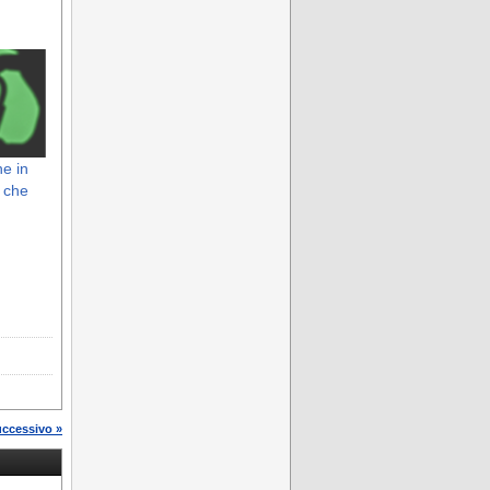
ne in
 che
uccessivo »