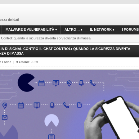
ezza dei dati
MALWARE E VULNERABILITÀ
ALTRO…
IL NETWORK
I FORUMS
hat Control: quando la sicurezza diventa sorveglianza di massa
IA DI SIGNAL CONTRO IL CHAT CONTROL: QUANDO LA SICUREZZA DIVENTA
NZA DI MASSA
o Fadda | 9 Ottobre 2025