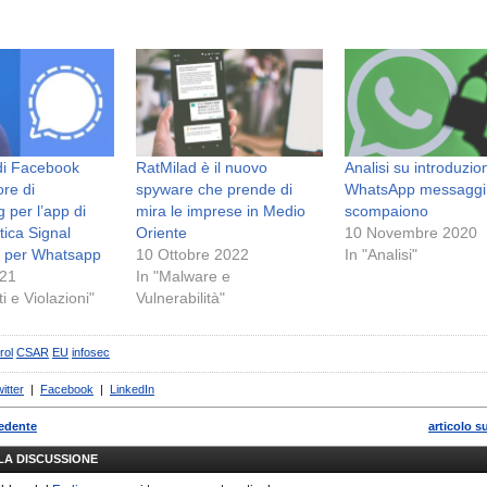
di Facebook
RatMilad è il nuovo
Analisi su introduzio
ore di
spyware che prende di
WhatsApp messaggi
 per l’app di
mira le imprese in Medio
scompaiono
ica Signal
Oriente
10 Novembre 2020
e per Whatsapp
10 Ottobre 2022
In "Analisi"
021
In "Malware e
ti e Violazioni"
Vulnerabilità"
rol
CSAR
EU
infosec
itter
|
Facebook
|
LinkedIn
cedente
articolo s
LLA DISCUSSIONE