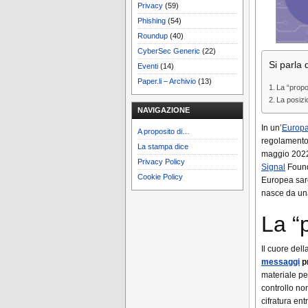
Privacy
(59)
Phishing
(54)
Roundup
(40)
CyberSec Generic
(22)
Si parla d
Eventi
(14)
Paper.li – Archivio
(13)
La “prop
La posizi
NAVIGAZIONE
In un’
Europ
A proposito di…
regolament
La stampa dice
maggio 2022
Privacy Policy
Signal
Found
Cookie Policy
Europea sar
nasce da un
La “
Il cuore de
messaggi
pr
materiale ped
controllo no
cifratura entr