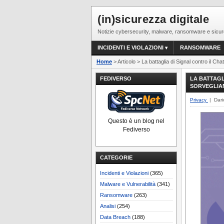
(in)sicurezza digitale
Notizie cybersecurity, malware, ransomware e sicur
INCIDENTI E VIOLAZIONI
RANSOMWARE
Home
> Articolo > La battaglia di Signal contro il C
FEDIVERSO
LA BATTAGL
SORVEGLIA
Privacy
| Dari
Questo è un blog nel
Fediverso
CATEGORIE
Incidenti e Violazioni
(365)
Malware e Vulnerabilità
(341)
Ransomware
(263)
Analisi
(254)
Data Breach
(188)