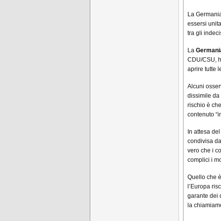
La Germania 
essersi unit
tra gli indec
La
Germani
CDU/CSU, 
aprire tutte 
Alcuni osser
dissimile da
rischio è ch
contenuto “i
In attesa de
condivisa da
vero che i c
complici i mo
Quello che è 
l’Europa ris
garante dei 
la chiamiamo