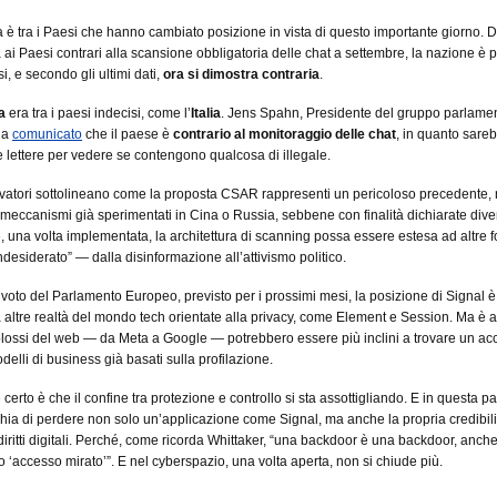
è tra i Paesi che hanno cambiato posizione in vista di questo importante giorno. 
a ai Paesi contrari alla scansione obbligatoria delle chat a settembre, la nazione è 
isi, e secondo gli ultimi dati,
ora si dimostra contraria
.
a
era tra i paesi indecisi, come l’
Italia
. Jens Spahn, Presidente del gruppo parlame
ha
comunicato
che il paese è
contrario al monitoraggio delle chat
, in quanto sar
le lettere per vedere se contengono qualcosa di illegale.
vatori sottolineano come la proposta CSAR rappresenti un pericoloso precedente,
 meccanismi già sperimentati in Cina o Russia, sebbene con finalità dichiarate diver
e, una volta implementata, la architettura di scanning possa essere estesa ad altre 
ndesiderato” — dalla disinformazione all’attivismo politico.
l voto del Parlamento Europeo, previsto per i prossimi mesi, la posizione di Signal è
 altre realtà del mondo tech orientate alla privacy, come Element e Session. Ma è 
olossi del web — da Meta a Google — potrebbero essere più inclini a trovare un ac
delli di business già basati sulla profilazione.
certo è che il confine tra protezione e controllo si sta assottigliando. E in questa par
chia di perdere non solo un’applicazione come Signal, ma anche la propria credibil
diritti digitali. Perché, come ricorda Whittaker, “una backdoor è una backdoor, anc
 ‘accesso mirato’”. E nel cyberspazio, una volta aperta, non si chiude più.