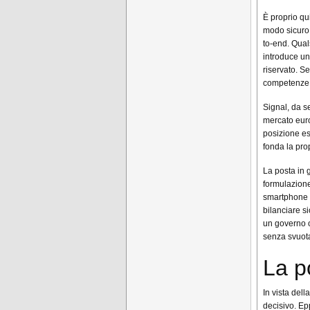
È proprio qu
modo sicuro 
to-end. Quals
introduce un
riservato. S
competenze e 
Signal, da s
mercato euro
posizione es
fonda la pro
La posta in 
formulazione
smartphone i
bilanciare si
un governo o
senza svuotar
La p
In vista del
decisivo. Ep