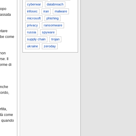
cyberwar
databreach
Dopo
infosec
iran
malware
passata
microsoft
phishing
privacy
ransomware
ntare
russia
spyware
ebbe come
supply chain
trojan
ukraine
zeroday
 non
se. Il
forme di
anche
cordo,
tita,
ità come
he quando