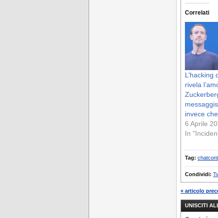
Correlati
L’hacking 
rivela l’am
Zuckerberg
messaggist
invece ch
6 Aprile 2
In "Inciden
Tag:
chatcont
Condividi:
Tw
« articolo pre
UNISCITI A