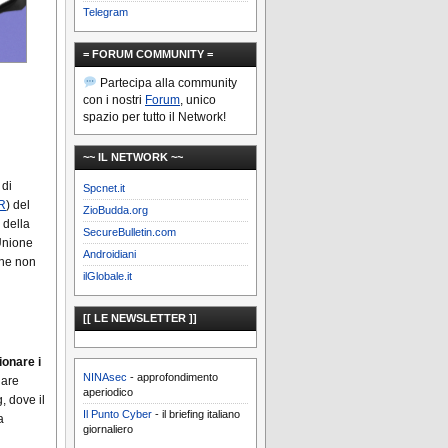
Telegram
= FORUM COMMUNITY =
Partecipa alla community
con i nostri
Forum
, unico
spazio per tutto il Network!
~~ IL NETWORK ~~
 di
Spcnet.it
R
) del
ZioBudda.org
 della
SecureBulletin.com
Unione
Androidiani
che non
ilGlobale.it
[[ LE NEWSLETTER ]]
ionare i
NINAsec
- approfondimento
lare
aperiodico
, dove il
Il Punto Cyber
- il briefing italiano
a
giornaliero