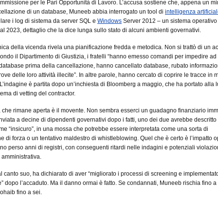
missione per le Pari Opportunità di Lavoro. L’accusa sostiene che, appena un mi
ellazione di un database, Muneeb abbia interrogato un tool di
intelligenza artificia
are i log di sistema da server SQL e
Windows
Server 2012 – un sistema operativo
l 2023, dettaglio che la dice lunga sullo stato di alcuni ambienti governativi.
nica della vicenda rivela una pianificazione fredda e metodica. Non si trattò di un 
ondo il Dipartimento di Giustizia, i fratelli “hanno emesso comandi per impedire ad a
 database prima della cancellazione, hanno cancellato database, rubato informazio
prove delle loro attività illecite”. In altre parole, hanno cercato di coprire le tracce in
 L’indagine è partita dopo un’inchiesta di Bloomberg a maggio, che ha portato alla l
ema di vetting del contractor.
che rimane aperta è il movente. Non sembra esserci un guadagno finanziario imm
inviata a decine di dipendenti governativi dopo i fatti, uno dei due avrebbe descritto
 “insicuro”, in una mossa che potrebbe essere interpretata come una sorta di
e di forza o un tentativo maldestro di whistleblowing. Quel che è certo è l’impatto o
 perso anni di registri, con conseguenti ritardi nelle indagini e potenziali violazio
 amministrativa.
canto suo, ha dichiarato di aver “migliorato i processi di screening e implementato 
” dopo l’accaduto. Ma il danno ormai è fatto. Se condannati, Muneeb rischia fino a
ohaib fino a sei.