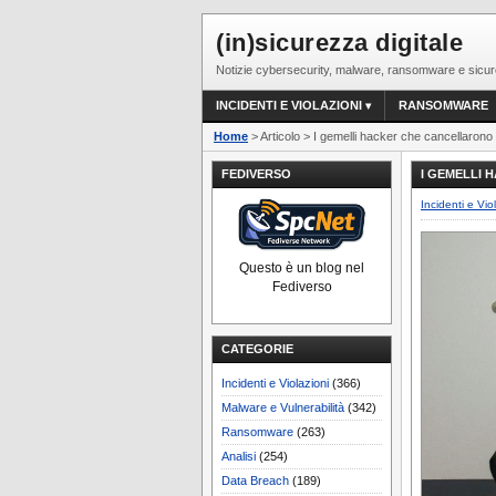
(in)sicurezza digitale
Notizie cybersecurity, malware, ransomware e sicur
INCIDENTI E VIOLAZIONI
RANSOMWARE
Home
> Articolo > I gemelli hacker che cancellaron
FEDIVERSO
I GEMELLI 
Incidenti e Vio
Questo è un blog nel
Fediverso
CATEGORIE
Incidenti e Violazioni
(366)
Malware e Vulnerabilità
(342)
Ransomware
(263)
Analisi
(254)
Data Breach
(189)