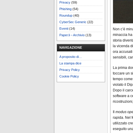
Privacy
(59)
Phishing
(54)
Roundup
(40)
CyberSec Generic
(22)
Eventi
(14)
Non c’è mina
minaccia ha 
Paper.li – Archivio
(13)
storia diven
la vicenda di
NAVIGAZIONE
ora accusati
A proposito di…
sensibili, ca
La stampa dice
La prima do
Privacy Policy
toccare un 
Cookie Policy
tempo come t
violato il D
Dopo il carc
software a c
ricostruzion
Il
modus ope
rapida. Nel 
utilizzato cr
eseguito una