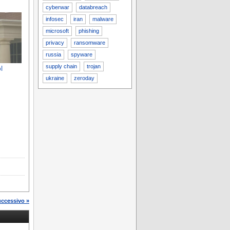
cyberwar
databreach
infosec
iran
malware
microsoft
phishing
privacy
ransomware
russia
spyware
supply chain
trojan
l
ukraine
zeroday
uccessivo »