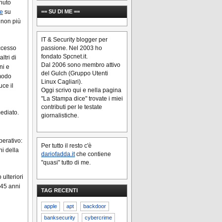
nuto
== SU DI ME ==
le
su
 non più
IT & Security blogger per
passione. Nel 2003 ho
accesso
fondato Spcnet.it.
ltri di
Dal 2006 sono membro attivo
ni e
del Gulch (Gruppo Utenti
 modo
Linux Cagliari).
uce il
Oggi scrivo qui e nella pagina
"La Stampa dice" trovate i miei
contributi per le testate
ediato.
giornalistiche.
perativo:
Per tutto il resto c'è
ni della
dariofadda.it
che contiene
"quasi" tutto di me.
ulteriori
 45 anni
TAG RECENTI
apple
apt
backdoor
banksecurity
cybercrime