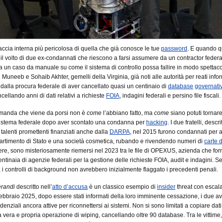
ccia interna più pericolosa di quella che già conosce le tue
password
. E quando q
il volto di due ex-condannati che riescono a farsi assumere da un contractor federa
ta un caso da manuale su come il sistema di controllo possa fallire in modo spettaco
 Muneeb e Sohaib Akhter, gemelli della Virginia, già noti alle autorità per reati infor
 dalla procura federale di aver cancellato quasi un centinaio di
database
governativ
ncellando anni di dati relativi a richieste
FOIA
, indagini federali e persino file fiscali.
manda che viene da porsi non è
come
l’abbiano fatto, ma
come
siano potuti tornar
sistema federale dopo aver scontato una condanna per
hacking
. I due fratelli, descri
alenti promettenti finanziati anche dalla
DARPA
, nel 2015 furono condannati per 
ipartimento di Stato e una società cosmetica, rubando e rivendendo numeri di
carte d
ere, sono misteriosamente riemersi nel 2023 tra le file di OPEXUS, azienda che for
entinaia di agenzie federali per la gestione delle richieste FOIA, audit e indagini. 
i, i controlli di background non avrebbero inizialmente flaggato i precedenti penali.
randi
descritto nell’
atto d’accusa
è un classico esempio di
insider
threat con escala
febbraio 2025, dopo essere stati informati della loro imminente cessazione, i due a
edenziali ancora attive per riconnettersi ai sistemi. Non si sono limitati a copiare dat
 vera e propria operazione di wiping, cancellando oltre 90 database. Tra le vittime,