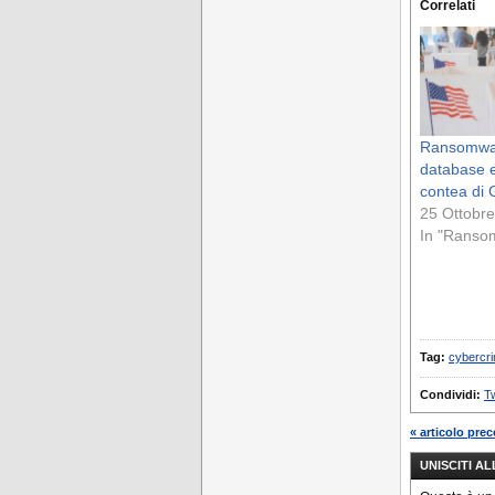
Correlati
Ransomware
database e
contea di 
25 Ottobr
In "Ranso
Tag:
cybercr
Condividi:
Tw
« articolo pre
UNISCITI A