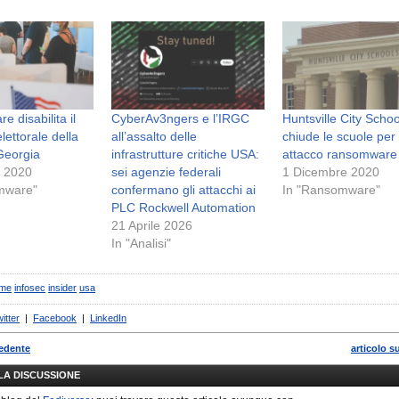
 disabilita il
CyberAv3ngers e l’IRGC
Huntsville City Schoo
lettorale della
all’assalto delle
chiude le scuole per
Georgia
infrastrutture critiche USA:
attacco ransomware
e 2020
sei agenzie federali
1 Dicembre 2020
mware"
confermano gli attacchi ai
In "Ransomware"
PLC Rockwell Automation
21 Aprile 2026
In "Analisi"
ime
infosec
insider
usa
itter
|
Facebook
|
LinkedIn
cedente
articolo s
LLA DISCUSSIONE