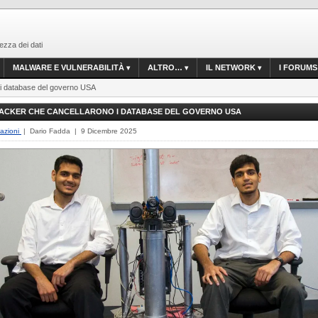
ezza dei dati
MALWARE E VULNERABILITÀ
ALTRO…
IL NETWORK
I FORUMS
o i database del governo USA
HACKER CHE CANCELLARONO I DATABASE DEL GOVERNO USA
lazioni
| Dario Fadda | 9 Dicembre 2025