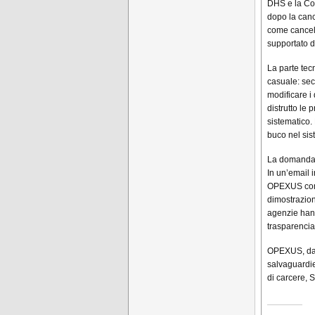
DHS e la Com
dopo la canc
come cancell
supportato da
La parte tec
casuale: sec
modificare i
distrutto le 
sistematico.
buco nel sist
La domanda 
In un’email 
OPEXUS come
dimostrazion
agenzie hanno
trasparencia
OPEXUS, dal 
salvaguardie
di carcere, S