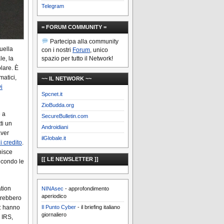
Telegram
= FORUM COMMUNITY =
Partecipa alla community
uella
con i nostri
Forum
, unico
spazio per tutto il Network!
le, la
lare. È
matici,
~~ IL NETWORK ~~
i
Spcnet.it
ZioBudda.org
e a
SecureBulletin.com
tti un
Androidiani
aver
ilGlobale.it
i credito
.
nisce
[[ LE NEWSLETTER ]]
Secondo le
tion
NINAsec
- approfondimento
aperiodico
vrebbero
Il Punto Cyber
- il briefing italiano
i: hanno
giornaliero
 IRS,