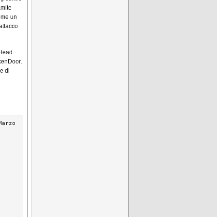
amite
come un
attacco
 Head
kenDoor,
e di
arzo 