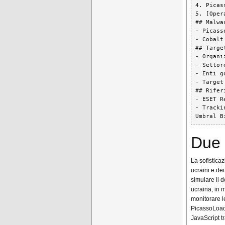
4. Picas
5. [Oper
## Malwa
- Picass
- Cobalt
## Targe
- Organi
- Settor
- Enti g
- Target
## Riferi
- ESET R
- Tracki
Umbral B
Due 
La sofistica
ucraini e de
simulare il 
ucraina, in 
monitorare l
PicassoLoade
JavaScript tr