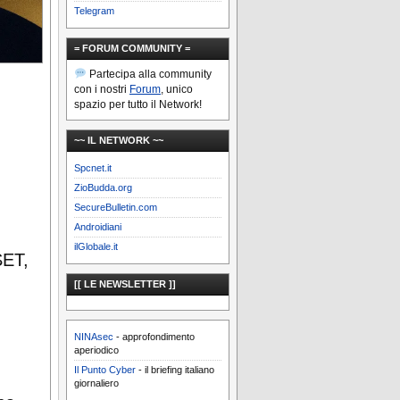
Telegram
= FORUM COMMUNITY =
Partecipa alla community
con i nostri
Forum
, unico
spazio per tutto il Network!
~~ IL NETWORK ~~
Spcnet.it
ZioBudda.org
SecureBulletin.com
Androidiani
ilGlobale.it
ET,
[[ LE NEWSLETTER ]]
NINAsec
- approfondimento
aperiodico
Il Punto Cyber
- il briefing italiano
giornaliero