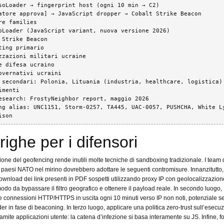
soLoader → fingerprint host (ogni 10 min → C2)

atore approva] → JavaScript dropper → Cobalt Strike Beacon

re families

oLoader (JavaScript variant, nuova versione 2026)

 Strike Beacon

ting primario

zzazioni militari ucraine

e difesa ucraino  

overnativi ucraini

 secondari: Polonia, Lituania (industria, healthcare, logistica)

menti

esearch: FrostyNeighbor report, maggio 2026

ng alias: UNC1151, Storm-0257, TA445, UAC-0057, PUSHCHA, White Ly
ison
righe per i difensori
zione del geofencing rende inutili molte tecniche di sandboxing tradizionale. I team 
i paesi NATO nel mirino dovrebbero adottare le seguenti contromisure. Innanzitutto,
download dei link presenti in PDF sospetti utilizzando proxy IP con geolocalizzazion
modo da bypassare il filtro geografico e ottenere il payload reale. In secondo luogo,
e connessioni HTTP/HTTPS in uscita ogni 10 minuti verso IP non noti, potenziale s
r in fase di beaconing. In terzo luogo, applicare una politica zero-trust sull’esecuz
amite applicazioni utente: la catena d’infezione si basa interamente su JS. Infine, f