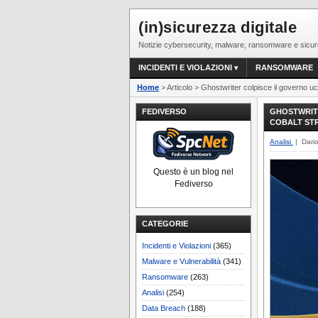
(in)sicurezza digitale
Notizie cybersecurity, malware, ransomware e sicur
INCIDENTI E VIOLAZIONI
RANSOMWARE
Home
> Articolo > Ghostwriter colpisce il governo 
FEDIVERSO
GHOSTWRITE
COBALT ST
Analisi
| Dari
Questo è un blog nel
Fediverso
CATEGORIE
Incidenti e Violazioni
(365)
Malware e Vulnerabilità
(341)
Ransomware
(263)
Analisi
(254)
Data Breach
(188)