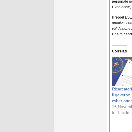
personale gov
Ukrtelecom) 
Il report ESE
adattivo, co
validazione 
Una minaccia
Correlati
Ricercator
il governo
cyber atta
16 Novem
In "Inciden