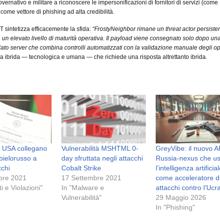
ernativo e militare a riconoscere le impersonificazioni di fornitori di servizi (come
come vettore di phishing ad alta credibilità.
T sintetizza efficacemente la sfida:
“FrostyNeighbor rimane un threat actor persiste
n un elevato livello di maturità operativa. Il payload viene consegnato solo dopo un
lato server che combina controlli automatizzati con la validazione manuale degli op
 ibrida — tecnologica e umana — che richiede una risposta altrettanto ibrida.
i USA collegano
Vulnerabilità MSHTML 0-
GreyVibe: il nuovo 
 bielorusso a
day sfruttata negli attacchi
Russia-nexus che u
cchi
Cobalt Strike
l’intelligenza artificia
bre 2021
17 Settembre 2021
come acceleratore d
ti e Violazioni"
In "Malware e
attacchi contro l’Ucr
Vulnerabilità"
29 Maggio 2026
In "Phishing"