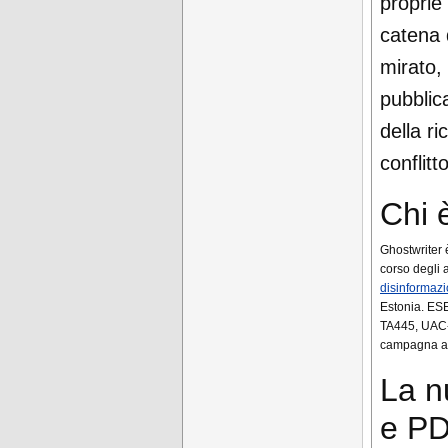
proprie 
catena 
mirato, 
pubblic
della r
conflitt
Chi 
Ghostwriter è
corso degli 
disinformaz
Estonia. ESE
TA445, UAC-0
campagna agg
La n
e PD