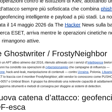
operazioni contro le istituzioni di Kiev, adottando 
d’attacco sempre più sofisticata che combina
phis
geofencing intelligente e payload a più stadi. La not
ata il 14 maggio 2026 da The
Hacker
News sulla b
icerca ESET, arriva mentre le operazioni cinetiche n
o rimangono attive.
è Ghostwriter / FrostyNeighbor
 un APT attivo almeno dal 2016, ritenuto allineato con i servizi d’
intelligence
bielor
anni ha condotto sia operazioni di
cyberspionaggio
che campagne di influenza —
ione
, hack-and-leak, manipolazione di contenuti — contro
Ucraina
, Polonia,
Lituani
T lo traccia con il moniker FrostyNeighbor; altri vendor lo conoscono come PUSH
057 o Umbral Bison. Il gruppo ha dimostrato una notevole capacità di adattament
iorna strumenti e metodi di consegna per sfuggire ai sistemi di detection.
uova catena d’attacco: geofenc
F-esca