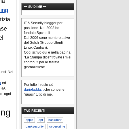
una
== SU DI ME ==
hing
izia,
IT & Security blogger per
ase
passione. Nel 2003 ho
fondato Spcnet.it.
el
Dal 2006 sono membro attivo
del Gulch (Gruppo Utenti
Linux Cagliari).
Oggi scrivo qui e nella pagina
"La Stampa dice" trovate i miei
contributi per le testate
giornalistiche.
ussi. Nel
a
ed
Per tutto il resto c'è
CHA,
dariofadda.it
che contiene
o: ogni
"quasi" tutto di me.
ing
TAG RECENTI
apple
apt
backdoor
banksecurity
cybercrime