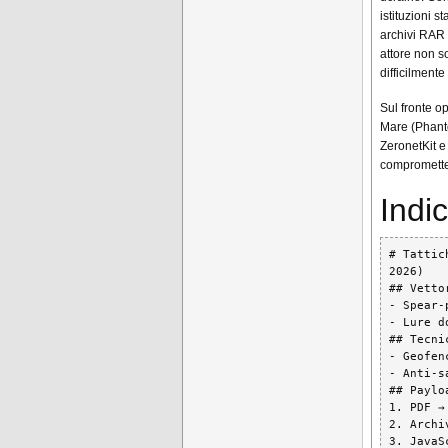
istituzioni
archivi RAR
attore non s
difficilmente
Sul fronte o
Mare (Phant
ZeronetKit e
compromette
Indi
# Tattic
2026)

## Vetto
- Spear-
- Lure d
## Tecni
- Geofen
- Anti-s
## Paylo
1. PDF →
2. Archi
3. JavaS