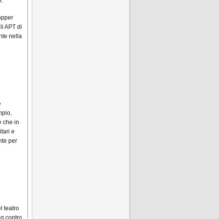
o.
ropper
li APT di
nte nella
e
mpio,
e che in
tari e
nte per
l teatro
g contro