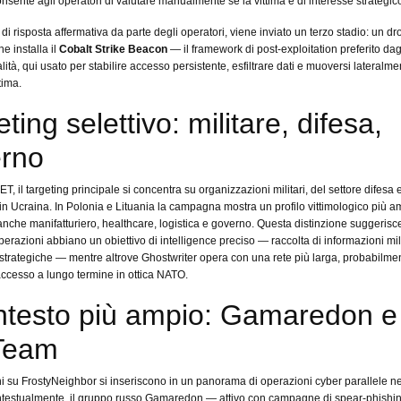
onsente agli operatori di valutare manualmente se la vittima è di interesse strategic
di risposta affermativa da parte degli operatori, viene inviato un terzo stadio: un d
e installa il
Cobalt Strike Beacon
— il framework di post-exploitation preferito dag
ità, qui usato per stabilire accesso persistente, esfiltrare dati e muoversi lateralme
tima.
ting selettivo: militare, difesa,
rno
, il targeting principale si concentra su organizzazioni militari, del settore difesa 
in Ucraina. In Polonia e Lituania la campagna mostra un profilo vittimologico più a
nche manifatturiero, healthcare, logistica e governo. Questa distinzione suggerisc
perazioni abbiano un obiettivo di intelligence preciso — raccolta di informazioni mili
strategiche — mentre altrove Ghostwriter opera con una rete più larga, probabilme
ccesso a lungo termine in ottica NATO.
ontesto più ampio: Gamaredon e
Team
ni su FrostyNeighbor si inseriscono in un panorama di operazioni cyber parallele ne
ntestualmente, il gruppo russo Gamaredon — attivo con campagne di spear-phishin