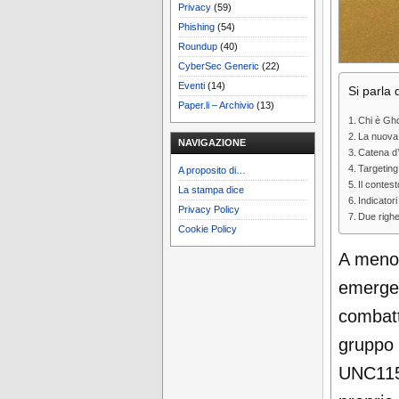
Privacy
(59)
Phishing
(54)
Roundup
(40)
CyberSec Generic
(22)
Eventi
(14)
Si parla d
Paper.li – Archivio
(13)
Chi è Gho
La nuova
NAVIGAZIONE
Catena d’
Targeting 
A proposito di…
Il conte
La stampa dice
Indicator
Privacy Policy
Due righe
Cookie Policy
A meno 
emerge 
combatte
gruppo
UNC115