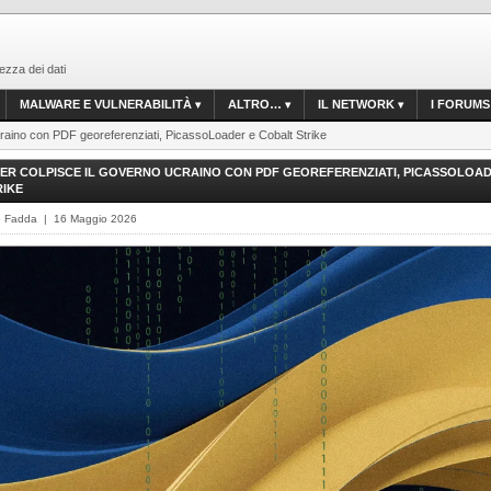
ezza dei dati
MALWARE E VULNERABILITÀ
ALTRO…
IL NETWORK
I FORUMS
ucraino con PDF georeferenziati, PicassoLoader e Cobalt Strike
R COLPISCE IL GOVERNO UCRAINO CON PDF GEOREFERENZIATI, PICASSOLOAD
RIKE
o Fadda | 16 Maggio 2026