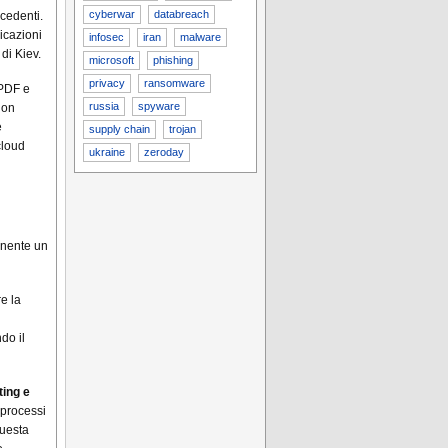
cyberwar
databreach
cedenti.
icazioni
infosec
iran
malware
di Kiev.
microsoft
phishing
privacy
ransomware
 PDF e
russia
spyware
 non
e
supply chain
trojan
cloud
ukraine
zeroday
tenente un
e la
do il
ting e
 processi
Questa