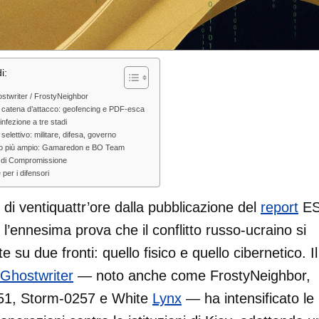
i:
stwriter / FrostyNeighbor
 catena d’attacco: geofencing e PDF-esca
infezione a tre stadi
selettivo: militare, difesa, governo
sto più ampio: Gamaredon e BO Team
i di Compromissione
 per i difensori
di ventiquattr’ore dalla pubblicazione del
report
ES
l’ennesima prova che il conflitto russo-ucraino si
 su due fronti: quello fisico e quello cibernetico. Il
Ghostwriter
— noto anche come FrostyNeighbor,
1, Storm-0257 e White
Lynx
— ha intensificato le