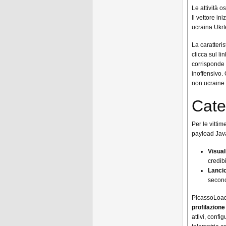
Le attività 
Il vettore i
ucraina Ukrt
La caratteris
clicca sul li
corrisponde 
inoffensivo.
non ucraine 
Cate
Per le vitti
payload Java
Visua
credibi
Lanci
second
PicassoLoade
profilazione
attivi, confi