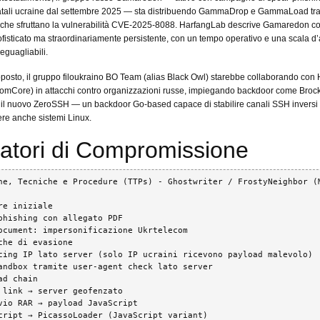
 statali ucraine dal settembre 2025 — sta distribuendo GammaDrop e GammaLoad tr
 che sfruttano la vulnerabilità CVE-2025-8088. HarfangLab descrive Gamaredon 
ofisticato ma straordinariamente persistente, con un tempo operativo e una scala d’
 eguagliabili.
pposto, il gruppo filoukraino BO Team (alias Black Owl) starebbe collaborando con
omCore) in attacchi contro organizzazioni russe, impiegando backdoor come Broc
 il nuovo ZeroSSH — un backdoor Go-based capace di stabilire canali SSH inversi 
re anche sistemi Linux.
catori di Compromissione
he, Tecniche e Procedure (TTPs) - Ghostwriter / FrostyNeighbor (M
re iniziale

phishing con allegato PDF

ocument: impersonificazione Ukrtelecom

che di evasione

cing IP lato server (solo IP ucraini ricevono payload malevolo)

andbox tramite user-agent check lato server

ad chain

 link → server geofenzato

vio RAR → payload JavaScript

cript → PicassoLoader (JavaScript variant)
