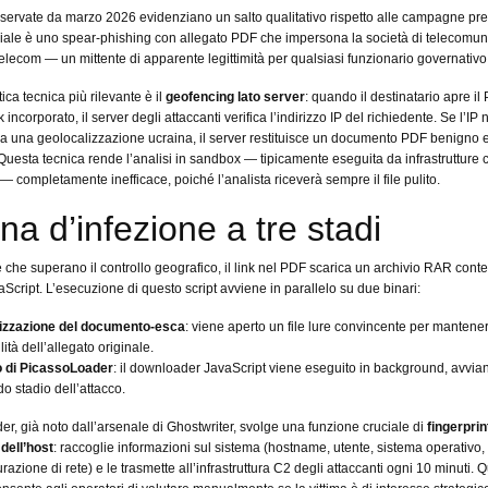
osservate da marzo 2026 evidenziano un salto qualitativo rispetto alle campagne pre
niziale è uno spear-phishing con allegato PDF che impersona la società di telecomun
elecom — un mittente di apparente legittimità per qualsiasi funzionario governativo 
tica tecnica più rilevante è il
geofencing lato server
: quando il destinatario apre il
nk incorporato, il server degli attaccanti verifica l’indirizzo IP del richiedente. Se l’IP
a una geolocalizzazione ucraina, il server restituisce un documento PDF benigno 
 Questa tecnica rende l’analisi in sandbox — tipicamente eseguita da infrastrutture 
— completamente inefficace, poiché l’analista riceverà sempre il file pulito.
na d’infezione a tre stadi
me che superano il controllo geografico, il link nel PDF scarica un archivio RAR con
Script. L’esecuzione di questo script avviene in parallelo su due binari:
lizzazione del documento-esca
: viene aperto un file lure convincente per mantener
lità dell’allegato originale.
o di PicassoLoader
: il downloader JavaScript viene eseguito in background, avvian
o stadio dell’attacco.
r, già noto dall’arsenale di Ghostwriter, svolge una funzione cruciale di
fingerprin
 dell’host
: raccoglie informazioni sul sistema (hostname, utente, sistema operativo,
gurazione di rete) e le trasmette all’infrastruttura C2 degli attaccanti ogni 10 minuti. 