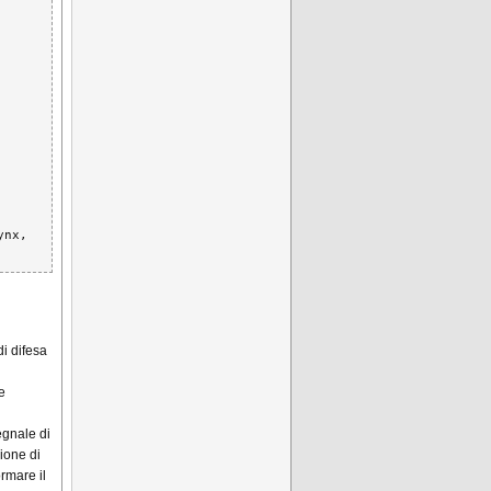
nx, 
di difesa
e
egnale di
ione di
ormare il