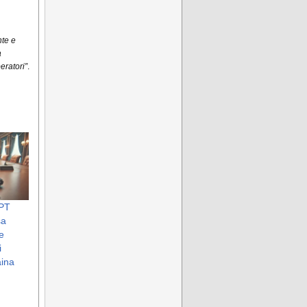
nte e
a
eratori”
.
APT
sa
le
i
aina