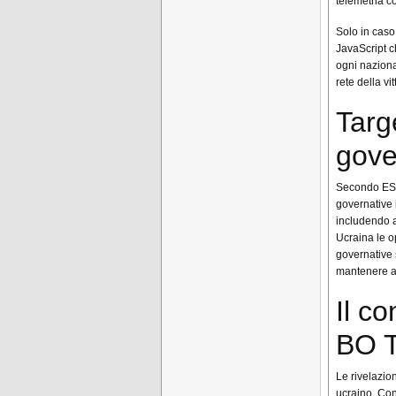
telemetria c
Solo in caso 
JavaScript ch
ogni nazional
rete della vit
Targe
gove
Secondo ESET
governative 
includendo a
Ucraina le o
governative 
mantenere a
Il c
BO 
Le rivelazio
ucraino. Co