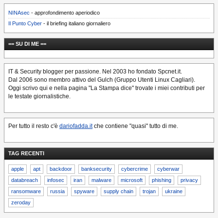
NINAsec
- approfondimento aperiodico
Il Punto Cyber
- il briefing italiano giornaliero
== SU DI ME ==
IT & Security blogger per passione. Nel 2003 ho fondato Spcnet.it.
Dal 2006 sono membro attivo del Gulch (Gruppo Utenti Linux Cagliari).
Oggi scrivo qui e nella pagina "La Stampa dice" trovate i miei contributi per
le testate giornalistiche.
Per tutto il resto c'è
dariofadda.it
che contiene "quasi" tutto di me.
TAG RECENTI
apple
apt
backdoor
banksecurity
cybercrime
cyberwar
databreach
infosec
iran
malware
microsoft
phishing
privacy
ransomware
russia
spyware
supply chain
trojan
ukraine
zeroday