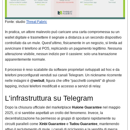
Fonte: studio
Threat Fabric
In pratica, un attore malevolo può caricare una carta compromessa su un
wallet digitale e trasmettere il segnale a distanza a un secondo dispositivo
controllato da un mule. Quest’ultimo, fisicamente in un negozio, si limita ad
avvicinare il telefono al POS, replicando un pagamento legittimo. Nessuna
alterazione visibile, nessun indizio per il cassiere: solo una transazione
apparentemente normale.
Il processo è reso scalabile da software proprietari sviluppati ad hoc e da
telefoni preconfigurati venduti sui canali Telegram. Un nickname ricorrente
nelle indagini è
@webu8
, figura che offre “pacchetti completi” di ghost-
tapping, inclusi telefoni modificati e accesso a servizi di relay.
L’infrastruttura su Telegram
Dopo la chiusura ufficiale del marketplace
Huione Guarantee
nel maggio
2025, ci si sarebbe aspettati un crollo del fenomeno. Invece, la
decentralizzazione ha permesso ai gruppi di spostarsi rapidamente su
circuiti paralleli come
Xinbi Guarantee
e
Tudou Guarantee
, mantenendo
attivo il reclutamento di mule, i canali di riciclaggio e la vendita di merce