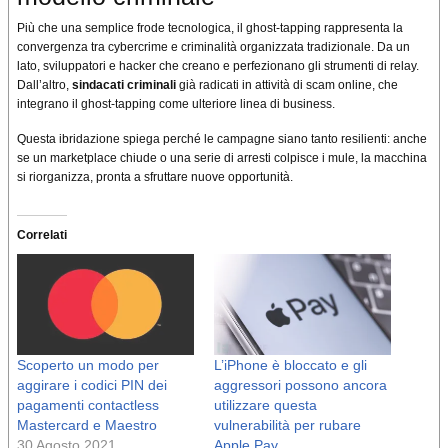
Più che una semplice frode tecnologica, il ghost-tapping rappresenta la
convergenza tra cybercrime e criminalità organizzata tradizionale. Da un
lato, sviluppatori e hacker che creano e perfezionano gli strumenti di relay.
Dall’altro,
sindacati criminali
già radicati in attività di scam online, che
integrano il ghost-tapping come ulteriore linea di business.
Questa ibridazione spiega perché le campagne siano tanto resilienti: anche
se un marketplace chiude o una serie di arresti colpisce i mule, la macchina
si riorganizza, pronta a sfruttare nuove opportunità.
Correlati
Scoperto un modo per
L’iPhone è bloccato e gli
aggirare i codici PIN dei
aggressori possono ancora
pagamenti contactless
utilizzare questa
Mastercard e Maestro
vulnerabilità per rubare
30 Agosto 2021
Apple Pay