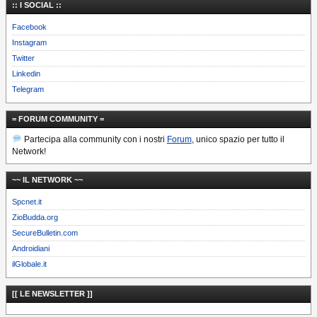
:: I SOCIAL ::
Facebook
Instagram
Twitter
Linkedin
Telegram
= FORUM COMMUNITY =
Partecipa alla community con i nostri
Forum
, unico spazio per tutto il
Network!
~~ IL NETWORK ~~
Spcnet.it
ZioBudda.org
SecureBulletin.com
Androidiani
ilGlobale.it
[[ LE NEWSLETTER ]]