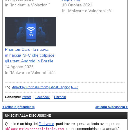
In "Incidenti e Violazioni"
10 Ottobre 2021
In "Malware e Vulnerabilità"
PhantomCard: la nuova
minaccia NFC che colpisce
gli utenti Android in Brasile
14 Agosto 2025
In "Malware e Vulnerabilità"
Tag:
ApplePay
Carte di Credito
Ghost-Tapping
NFC
Condividi:
Twitter
|
Facebook
|
LinkedIn
« articolo precedente
articolo successivo »
UNISCITI ALLA DISCUSSIONE
Questo è un blog del
Fediverso
: puoi trovare questo articolo ovunque con
e ogni commento/risposta apparirà
@blog@insicurezzadigitale.com