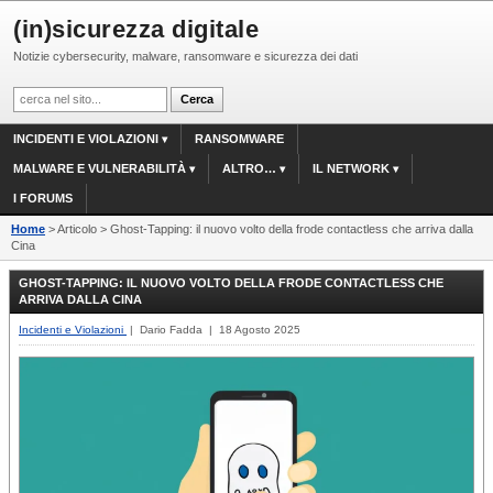
(in)sicurezza digitale
Notizie cybersecurity, malware, ransomware e sicurezza dei dati
INCIDENTI E VIOLAZIONI
RANSOMWARE
MALWARE E VULNERABILITÀ
ALTRO…
IL NETWORK
I FORUMS
Home
> Articolo > Ghost-Tapping: il nuovo volto della frode contactless che arriva dalla
Cina
GHOST-TAPPING: IL NUOVO VOLTO DELLA FRODE CONTACTLESS CHE
ARRIVA DALLA CINA
Incidenti e Violazioni
| Dario Fadda | 18 Agosto 2025