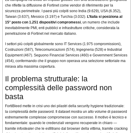
che riflette la diffusione di Fortinet come vendor di riferimento per la
sicurezza perimetrale. I paesi più colpiti sono India (9.629), USA (6.352),
Taiwan (3.637), Messico (3.197) e Turchia (3.032).
L’Italia si posiziona al
15° posto con 1.251 dispositivi compromessi
, un numero che include
inevitabilmente PMI, enti pubblici e infrastrutture critiche, considerata la
penetrazione di Fortinet nel mercato italiano.
I settori più colpiti globalmente sono IT Services (1.975 compromissioni),
Costruzioni (587), Telecomunicazioni (574), Ingegneria (528) e Industrial
Equipment (467). Seguono Financial Services (460) e Government Services
(454), confermando che il gruppo non operava una selezione settoriale ma
mirava alla massima copertura.
Il problema strutturale: la
complessità delle password non
basta
FortiBleed mette in crisi uno dei pilastri della security hygiene tradizionale:
la complessità delle password. Il dataset mostra un alto volume di password
estremamente complesse compromesse con successo. Il motivo è tecnico e
fondamentale: quando le credenziali vengono recuperate in chiaro —
tramite infostealer che le esfiltrano dal browser della vittima, tramite cracking