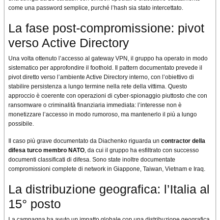
come una password semplice, purché l’hash sia stato intercettato.
La fase post-compromissione: pivot
verso Active Directory
Una volta ottenuto l’accesso al gateway VPN, il gruppo ha operato in modo
sistematico per approfondire il foothold. Il pattern documentato prevede il
pivot diretto verso l’ambiente Active Directory interno, con l’obiettivo di
stabilire persistenza a lungo termine nella rete della vittima. Questo
approccio è coerente con operazioni di cyber-spionaggio piuttosto che con
ransomware o criminalità finanziaria immediata: l’interesse non è
monetizzare l’accesso in modo rumoroso, ma mantenerlo il più a lungo
possibile.
Il caso più grave documentato da Diachenko riguarda un
contractor della
difesa turco membro NATO
, da cui il gruppo ha esfiltrato con successo
documenti classificati di difesa. Sono state inoltre documentate
compromissioni complete di network in Giappone, Taiwan, Vietnam e Iraq.
La distribuzione geografica: l’Italia al
15° posto
La campagna ha avuto un impatto globale con una distribuzione geografica