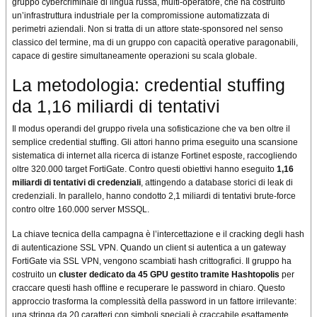
gruppo cybercriminale di lingua russa, multi-operatore, che ha costruito
un’infrastruttura industriale per la compromissione automatizzata di
perimetri aziendali. Non si tratta di un attore state-sponsored nel senso
classico del termine, ma di un gruppo con capacità operative paragonabili,
capace di gestire simultaneamente operazioni su scala globale.
La metodologia: credential stuffing
da 1,16 miliardi di tentativi
Il modus operandi del gruppo rivela una sofisticazione che va ben oltre il
semplice credential stuffing. Gli attori hanno prima eseguito una scansione
sistematica di internet alla ricerca di istanze Fortinet esposte, raccogliendo
oltre 320.000 target FortiGate. Contro questi obiettivi hanno eseguito
1,16
miliardi di tentativi di credenziali
, attingendo a database storici di leak di
credenziali. In parallelo, hanno condotto 2,1 miliardi di tentativi brute-force
contro oltre 160.000 server MSSQL.
La chiave tecnica della campagna è l’intercettazione e il cracking degli hash
di autenticazione SSL VPN. Quando un client si autentica a un gateway
FortiGate via SSL VPN, vengono scambiati hash crittografici. Il gruppo ha
costruito un
cluster dedicato da 45 GPU gestito tramite Hashtopolis
per
craccare questi hash offline e recuperare le password in chiaro. Questo
approccio trasforma la complessità della password in un fattore irrilevante:
una stringa da 20 caratteri con simboli speciali è craccabile esattamente