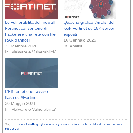
Le vulnerabilità del firewall
Qualche grafico: Analisi del
Fortinet consentono di
leak Fortinet su 15K server
hackerare una rete con file
esposti
RAR dannosi
16 Gennaio 2025
3 Dicembre 2020
In "Analisi"
In "Malware e Vulnerabilità"
L’FBI emette un avviso
flash su #Fortinet
30 Maggio 2021
In "Malware e Vulnerabilità"
Tag:
credential stuffing
cybercrime
cyberwar
databreach
fortibleed
fortinet
infosec
russia
vpn