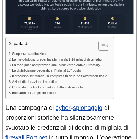
Si parla di:
Scoperta e attribuizione
La metodologia: credential stuffing da 1,16 miliardi di tentativi
La fase post-compromissione: pivot verso Active Directory
La distribuzione geografica: l’Italia al 15° posto
Il problema strutturale: la complessità delle password non basta
Azioni di mitigazione immediate
Contesto: Fortinet e le vulnerabilità sistematiche
Indicatori di Compromissione
Una campagna di
cyber
-
spionaggio
di
proporzioni storiche ha silenziosamente
svuotato le credenziali di decine di migliaia di
firewall
Fortinet
in tutto il mondo. L’operazione,