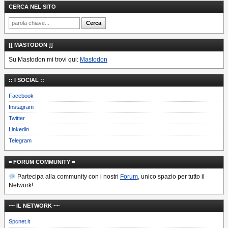
CERCA NEL SITO
[[ MASTODON ]]
Su Mastodon mi trovi qui:
Mastodon
:: I SOCIAL ::
Facebook
Instagram
Twitter
Linkedin
Telegram
= FORUM COMMUNITY =
Partecipa alla community con i nostri
Forum
, unico spazio per tutto il
Network!
~~ IL NETWORK ~~
Spcnet.it