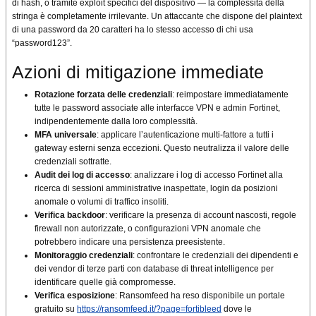
di hash, o tramite exploit specifici del dispositivo — la complessità della
stringa è completamente irrilevante. Un attaccante che dispone del plaintext
di una password da 20 caratteri ha lo stesso accesso di chi usa
“password123”.
Azioni di mitigazione immediate
Rotazione forzata delle credenziali
: reimpostare immediatamente
tutte le password associate alle interfacce VPN e admin Fortinet,
indipendentemente dalla loro complessità.
MFA universale
: applicare l’autenticazione multi-fattore a tutti i
gateway esterni senza eccezioni. Questo neutralizza il valore delle
credenziali sottratte.
Audit dei log di accesso
: analizzare i log di accesso Fortinet alla
ricerca di sessioni amministrative inaspettate, login da posizioni
anomale o volumi di traffico insoliti.
Verifica backdoor
: verificare la presenza di account nascosti, regole
firewall non autorizzate, o configurazioni VPN anomale che
potrebbero indicare una persistenza preesistente.
Monitoraggio credenziali
: confrontare le credenziali dei dipendenti e
dei vendor di terze parti con database di threat intelligence per
identificare quelle già compromesse.
Verifica esposizione
: Ransomfeed ha reso disponibile un portale
gratuito su
https://ransomfeed.it/?page=fortibleed
dove le