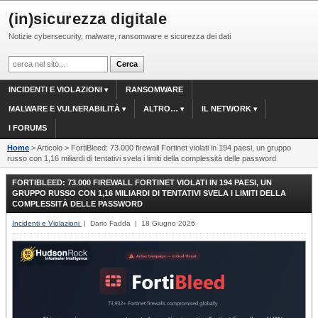
(in)sicurezza digitale
Notizie cybersecurity, malware, ransomware e sicurezza dei dati
INCIDENTI E VIOLAZIONI
RANSOMWARE
MALWARE E VULNERABILITÀ
ALTRO…
IL NETWORK
I FORUMS
Home
> Articolo > FortiBleed: 73.000 firewall Fortinet violati in 194 paesi, un gruppo
russo con 1,16 miliardi di tentativi svela i limiti della complessità delle password
FORTIBLEED: 73.000 FIREWALL FORTINET VIOLATI IN 194 PAESI, UN
GRUPPO RUSSO CON 1,16 MILIARDI DI TENTATIVI SVELA I LIMITI DELLA
COMPLESSITÀ DELLE PASSWORD
Incidenti e Violazioni
| Dario Fadda | 18 Giugno 2026