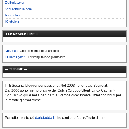
ZioBudda.org
SecureBulletin.com
Androidiani
ilGlobale.it
[[ LE NEWSLETTER ]]
NINAsec
- approfondimento aperiodico
Il Punto Cyber
- il briefing italiano giornaliero
== SU DI ME ==
IT & Security blogger per passione. Nel 2003 ho fondato Spcnet.it.
Dal 2006 sono membro attivo del Gulch (Gruppo Utenti Linux Cagliari).
Oggi scrivo qui e nella pagina "La Stampa dice" trovate i miei contributi per
le testate giornalistiche.
Per tutto il resto c'è
dariofadda.it
che contiene "quasi" tutto di me.