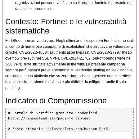
organizzazioni possono verificare se il proprio dominio è presente nel
dataset compromesso.
Contesto: Fortinet e le vulnerabilità
sistematiche
FortiBleed non arriva da zero. Negli ultimi anni i dispositivi Fortinet sono stati
al centro di numerose campagne di exploitation che sfruttavano vulnerability
critiche: CVE-2022-40684 (authentication bypass), CVE-2023-27997 (heap
overflow pre-auth nel SSL VPN), CVE-2024-21762 (out-of-bounds write nel
SSL VPN), tutte sfruttate attivamente in the wild. La presente campagna
sembra però basarsi prevalentemente su credential stuffing da leak storici e
cracking di hash piuttosto che su zero-day, il che suggerisce una superficie
di attacco strutturalmente diversa e più difficile da mitigare tramite il solo
patching.
Indicatori di Compromissione
# Portale di verifica gratuito Randomfeed

https://ransomfeed.it/?page=fortibleed
