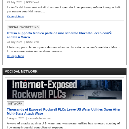
23 July 2026 | RSS Feed
La truffa del bancomat sui siti di annunci: quando il compratore perfetto è troppo bello
per essere vero Hai messo...
>> leggi tutto
SOCIAL ENGINEERING
Il falso supporto tecnico parte da uno schermo bloccato: ecco com’è
andata a Marco
23 July 2026 | RSS Feed
Il falso supporto tecnico parte da uno schermo bloccato: ecco com'è andata a Marco
Lo scareware arriva senza alcun preavviso....
>> leggi tutto
VOCI DAL NETWORK
NETWORK
Thousands of Exposed Rockwell PLCs Leave US Water Utilities Open After
Multi-State Attack Wave
8 August 2026 | securebulletin.com
A wave of attacks against U.S. water and wastewater utilities has renewed scrutiny of
how many industrial controllers sit exposed...