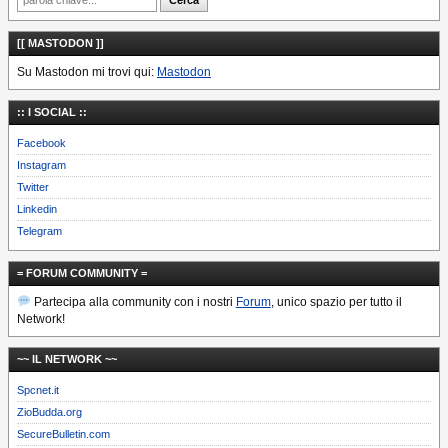
[[ MASTODON ]]
Su Mastodon mi trovi qui:
Mastodon
:: I SOCIAL ::
Facebook
Instagram
Twitter
Linkedin
Telegram
= FORUM COMMUNITY =
Partecipa alla community con i nostri
Forum
, unico spazio per tutto il
Network!
~~ IL NETWORK ~~
Spcnet.it
ZioBudda.org
SecureBulletin.com