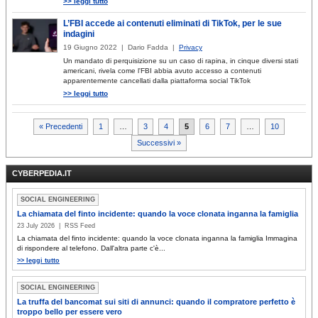
>> leggi tutto
L’FBI accede ai contenuti eliminati di TikTok, per le sue
indagini
19 Giugno 2022 | Dario Fadda |
Privacy
Un mandato di perquisizione su un caso di rapina, in cinque diversi stati
americani, rivela come l'FBI abbia avuto accesso a contenuti
apparentemente cancellati dalla piattaforma social TikTok
>> leggi tutto
Paginazione
« Precedenti
1
…
3
4
5
6
7
…
10
Successivi »
degli
articoli
CYBERPEDIA.IT
SOCIAL ENGINEERING
La chiamata del finto incidente: quando la voce clonata inganna la famiglia
23 July 2026 | RSS Feed
La chiamata del finto incidente: quando la voce clonata inganna la famiglia Immagina
di rispondere al telefono. Dall'altra parte c'è...
>> leggi tutto
SOCIAL ENGINEERING
La truffa del bancomat sui siti di annunci: quando il compratore perfetto è
troppo bello per essere vero