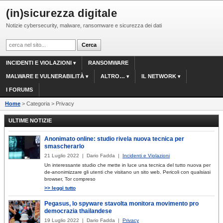
(in)sicurezza digitale
Notizie cybersecurity, malware, ransomware e sicurezza dei dati
INCIDENTI E VIOLAZIONI
RANSOMWARE
MALWARE E VULNERABILITÀ
ALTRO…
IL NETWORK
I FORUMS
Home
> Categoria > Privacy
ULTIME NOTIZIE
Anonimato online: studio rivela nuova tecnica per
smascherarlo
21 Luglio 2022 | Dario Fadda |
Incidenti e Violazioni
Un interessante studio che mette in luce una tecnica del tutto nuova per
de-anonimizzare gli utenti che visitano un sito web. Pericoli con qualsiasi
browser, Tor compreso
>> leggi tutto
Pegasus, lo spyware stavolta monitora movimento pro
democrazia thailandese
19 Luglio 2022 | Dario Fadda |
Privacy