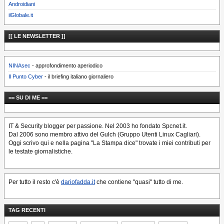
Androidiani
ilGlobale.it
[[ LE NEWSLETTER ]]
NINAsec
- approfondimento aperiodico
Il Punto Cyber
- il briefing italiano giornaliero
== SU DI ME ==
IT & Security blogger per passione. Nel 2003 ho fondato Spcnet.it.
Dal 2006 sono membro attivo del Gulch (Gruppo Utenti Linux Cagliari).
Oggi scrivo qui e nella pagina "La Stampa dice" trovate i miei contributi per
le testate giornalistiche.
Per tutto il resto c'è
dariofadda.it
che contiene "quasi" tutto di me.
TAG RECENTI