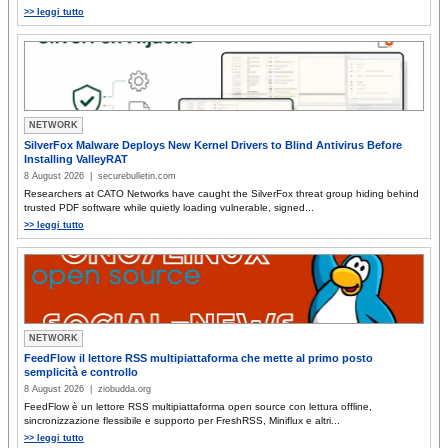
>> leggi tutto
NETWORK
SilverFox Malware Deploys New Kernel Drivers to Blind Antivirus Before
Installing ValleyRAT
8 August 2026 | securebulletin.com
Researchers at CATO Networks have caught the SilverFox threat group hiding behind
trusted PDF software while quietly loading vulnerable, signed...
>> leggi tutto
NETWORK
FeedFlow il lettore RSS multipiattaforma che mette al primo posto
semplicità e controllo
8 August 2026 | ziobudda.org
FeedFlow è un lettore RSS multipiattaforma open source con lettura offline,
sincronizzazione flessibile e supporto per FreshRSS, Miniflux e altri...
>> leggi tutto