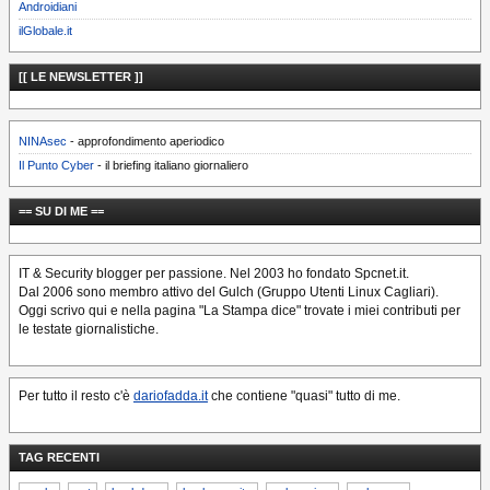
Androidiani
ilGlobale.it
[[ LE NEWSLETTER ]]
NINAsec
- approfondimento aperiodico
Il Punto Cyber
- il briefing italiano giornaliero
== SU DI ME ==
IT & Security blogger per passione. Nel 2003 ho fondato Spcnet.it.
Dal 2006 sono membro attivo del Gulch (Gruppo Utenti Linux Cagliari).
Oggi scrivo qui e nella pagina "La Stampa dice" trovate i miei contributi per
le testate giornalistiche.
Per tutto il resto c'è
dariofadda.it
che contiene "quasi" tutto di me.
TAG RECENTI