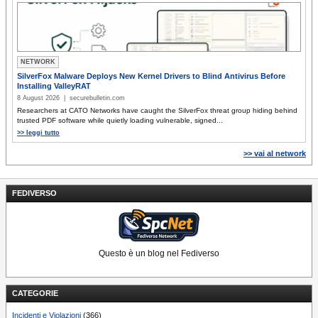
NETWORK
SilverFox Malware Deploys New Kernel Drivers to Blind Antivirus Before
Installing ValleyRAT
8 August 2026 | securebulletin.com
Researchers at CATO Networks have caught the SilverFox threat group hiding behind
trusted PDF software while quietly loading vulnerable, signed...
>> leggi tutto
>> vai al network
FEDIVERSO
Questo è un blog nel Fediverso
CATEGORIE
Incidenti e Violazioni
(366)