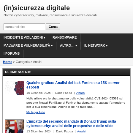
(in)sicurezza digitale
Notizie cybersecurity, malware, ransomware e sicurezza dei dati
INCIDENTI E VIOLAZIONI
RANSOMWARE
MALWARE E VULNERABILITÀ
ALTRO…
IL NETWORK
I FORUMS
Home
> Categoria > Analisi
ULTIME NOTIZIE
Qualche grafico: Analisi del leak Fortinet su 15K server
esposti
16 Gennaio 2025 | Dario Fadda |
Analisi
Nelle ultime ore lo sfruttamento della vulnerabilità CVE-2024-55591 sul
prodotto firewall FortiGate di Fortinet ha sicuramente attirato l’attenzione
per la sua dimensione. Anche io ne ho fatto una...
>> leggi tutto
L’impatto del secondo mandato di Donald Trump sulla
cybersecurity: analisi delle prospettive e delle sfide
13 Dicembre 2024 | Dario Fadda |
Analisi