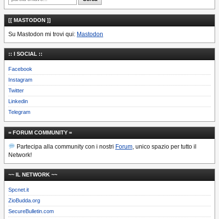
[[ MASTODON ]]
Su Mastodon mi trovi qui:
Mastodon
:: I SOCIAL ::
Facebook
Instagram
Twitter
Linkedin
Telegram
= FORUM COMMUNITY =
Partecipa alla community con i nostri
Forum
, unico spazio per tutto il
Network!
~~ IL NETWORK ~~
Spcnet.it
ZioBudda.org
SecureBulletin.com