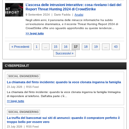
L’ascesa delle intrusioni interattive: cosa rivelano i dati del
Report Threat Hunting 2024 di CrowdStrike
9 Settembre 2024 | Dario Fadda |
Analisi
Negli ultimi anni, il panorama delle minacce informatiche ha subito
un’evoluzione drammatica, e il recente Threat Hunting Report 2024 di
CrowdStrike offre uno sguardo approfondito su queste tendenze...
>> leggi tutto
Paginazione
« Precedenti
1
…
15
16
17
18
19
…
43
Successivi »
degli
articoli
CYBERPEDIA.IT
SOCIAL ENGINEERING
La chiamata del finto incidente: quando la voce clonata inganna la famiglia
23 July 2026 | RSS Feed
La chiamata del finto incidente: quando la voce clonata inganna la famiglia Immagina
di rispondere al telefono. Dall'altra parte c'è...
>> leggi tutto
SOCIAL ENGINEERING
La truffa del bancomat sui siti di annunci: quando il compratore perfetto è
troppo bello per essere vero
23 July 2026 | RSS Feed