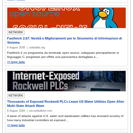
NETWORK
Fastfetch 2.67: Novità e Miglioramenti per lo Strumento di Informazioni di
Sistema
8 August 2026 | ziobudda.org
Fastfetch è un programma da terminale open source, sviluppato principalmente in
linguaggio C, progettato per offrire una panoramica dettagliata e...
>> leggi tutto
NETWORK
Thousands of Exposed Rockwell PLCs Leave US Water Utilities Open After
Multi-State Attack Wave
8 August 2026 | securebulletin.com
A wave of attacks against U.S. water and wastewater utilities has renewed scrutiny of
how many industrial controllers sit exposed...
>> leggi tutto