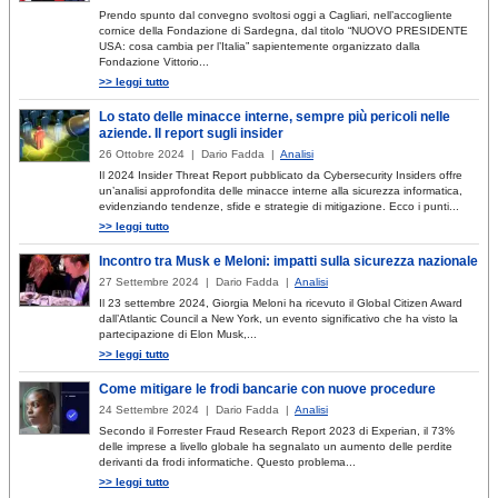
Prendo spunto dal convegno svoltosi oggi a Cagliari, nell’accogliente
cornice della Fondazione di Sardegna, dal titolo “NUOVO PRESIDENTE
USA: cosa cambia per l’Italia” sapientemente organizzato dalla
Fondazione Vittorio...
>> leggi tutto
Lo stato delle minacce interne, sempre più pericoli nelle
aziende. Il report sugli insider
26 Ottobre 2024 | Dario Fadda |
Analisi
Il 2024 Insider Threat Report pubblicato da Cybersecurity Insiders offre
un’analisi approfondita delle minacce interne alla sicurezza informatica,
evidenziando tendenze, sfide e strategie di mitigazione. Ecco i punti...
>> leggi tutto
Incontro tra Musk e Meloni: impatti sulla sicurezza nazionale
27 Settembre 2024 | Dario Fadda |
Analisi
Il 23 settembre 2024, Giorgia Meloni ha ricevuto il Global Citizen Award
dall’Atlantic Council a New York, un evento significativo che ha visto la
partecipazione di Elon Musk,...
>> leggi tutto
Come mitigare le frodi bancarie con nuove procedure
24 Settembre 2024 | Dario Fadda |
Analisi
Secondo il Forrester Fraud Research Report 2023 di Experian, il 73%
delle imprese a livello globale ha segnalato un aumento delle perdite
derivanti da frodi informatiche. Questo problema...
>> leggi tutto