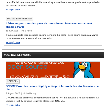
La truffa del bancomat sui siti di annunci: quando il compratore perfetto è troppo bello
per essere vero Hai messo...
>> leggi tutto
SOCIAL ENGINEERING
Il falso supporto tecnico parte da uno schermo bloccato: ecco com’è
andata a Marco
23 July 2026 | RSS Feed
Il falso supporto tecnico parte da uno schermo bloccato: ecco com'è andata a Marco
Lo scareware arriva senza alcun preavviso....
>> leggi tutto
VOCI DAL NETWORK
NETWORK
GNOME Boxe: la versione Nightly anticipa il futuro della virtualizzazione su
Linux
8 August 2026 | ziobudda.org
GNOME Boxes si rinnova completamente con GTK4, Libadwaita e nuove funzioni. La
versione Nightly anticipa le novità attese con GNOME...
>> leggi tutto