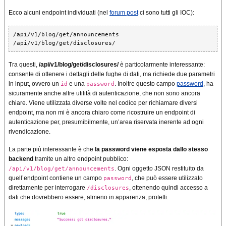
Ecco alcuni endpoint individuati (nel
forum post
ci sono tutti gli IOC):
/api/v1/blog/get/announcements  

Tra questi,
/api/v1/blog/get/disclosures/
è particolarmente interessante:
consente di ottenere i dettagli delle fughe di dati, ma richiede due parametri
in input, ovvero un
e una
. Inoltre questo campo
password
, ha
id
password
sicuramente anche altre utilità di autenticazione, che non sono ancora
chiare. Viene utilizzata diverse volte nel codice per richiamare diversi
endpoint, ma non mi è ancora chiaro come ricostruire un endpoint di
autenticazione per, presumibilmente, un’area riservata inerente ad ogni
rivendicazione.
La parte più interessante è che
la password viene esposta dallo stesso
backend
tramite un altro endpoint pubblico:
. Ogni oggetto JSON restituito da
/api/v1/blog/get/announcements
quell’endpoint contiene un campo
, che può essere utilizzato
password
direttamente per interrogare
, ottenendo quindi accesso a
/disclosures
dati che dovrebbero essere, almeno in apparenza, protetti.