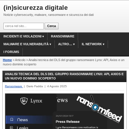
(in)sicurezza digitale
Notizie cybersecurity, malware, ransomware e sicurezza dei dati
INCIDENTI E VIOLAZIONI
RANSOMWARE
MALWARE E VULNERABILITÀ
ALTRO…
IL NETWORK
I FORUMS
Home
> Articolo > Analisi tecnica del DLS del gruppo ransomware Lynx: API, Axios e un
nuovo dominio scoperto
ANALISI TECNICA DEL DLS DEL GRUPPO RANSOMWARE LYNX: API, AXIOS E
UN NUOVO DOMINIO SCOPERTO
Ransomware
| Dario Fadda | 4 Agosto 2025