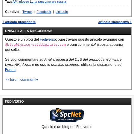
Tag:
API
infosec
Lynx
ransomware
russia
Condividi:
Twitter
|
Facebook
|
LinkedIn
« articolo precedente
articolo successivo »
UNISCITI ALLA DISCUSSIONE
Questo è un blog del
Fediverso
: puoi trovare questo articolo ovunque con
e ogni commento/risposta apparirà
@blog@insicurezzadigitale.com
qui sotto.
Se vuoi commentare su
Analisi tecnica del DLS del gruppo ransomware
Lynx: API, Axios e un nuovo dominio scoperto
, utilizza la discussione sul
Forum
.
>> forum community
FEDIVERSO
Questo è un blog nel Fediverso