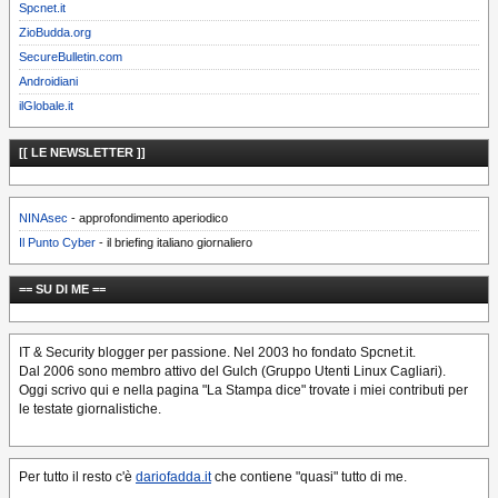
Spcnet.it
ZioBudda.org
SecureBulletin.com
Androidiani
ilGlobale.it
[[ LE NEWSLETTER ]]
NINAsec
- approfondimento aperiodico
Il Punto Cyber
- il briefing italiano giornaliero
== SU DI ME ==
IT & Security blogger per passione. Nel 2003 ho fondato Spcnet.it.
Dal 2006 sono membro attivo del Gulch (Gruppo Utenti Linux Cagliari).
Oggi scrivo qui e nella pagina "La Stampa dice" trovate i miei contributi per
le testate giornalistiche.
Per tutto il resto c'è
dariofadda.it
che contiene "quasi" tutto di me.