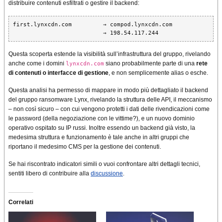
distribuire contenuti esfiltrati o gestire il backend:
first.lynxcdn.com         → compod.lynxcdn.com  

Questa scoperta estende la visibilità sull’infrastruttura del gruppo, rivelando
anche come i domini
siano probabilmente parte di una
rete
lynxcdn.com
di contenuti o interfacce di gestione
, e non semplicemente alias o esche.
Questa analisi ha permesso di mappare in modo più dettagliato il backend
del gruppo ransomware Lynx, rivelando la struttura delle API, il meccanismo
– non così sicuro – con cui vengono protetti i dati delle rivendicazioni come
le password (della negoziazione con le vittime?), e un nuovo dominio
operativo ospitato su IP russi. Inoltre essendo un backend già visto, la
medesima struttura e funzionamento è tale anche in altri gruppi che
riportano il medesimo CMS per la gestione dei contenuti.
Se hai riscontrato indicatori simili o vuoi confrontare altri dettagli tecnici,
sentiti libero di contribuire alla
discussione
.
Correlati