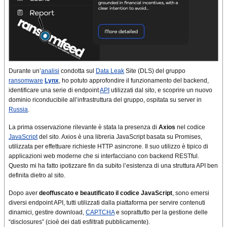
Durante un’
analisi
condotta sul
Data Leak
Site (DLS) del gruppo
ransomware
Lynx
, ho potuto approfondire il funzionamento del backend,
identificare una serie di endpoint
API
utilizzati dal sito, e scoprire un nuovo
dominio riconducibile all’infrastruttura del gruppo, ospitata su server in
Russia
.
La prima osservazione rilevante è stata la presenza di
Axios
nel codice
JavaScript
del sito. Axios è una libreria JavaScript basata su Promises,
utilizzata per effettuare richieste HTTP asincrone. Il suo utilizzo è tipico di
applicazioni web moderne che si interfacciano con backend RESTful.
Questo mi ha fatto ipotizzare fin da subito l’esistenza di una struttura API ben
definita dietro al sito.
Dopo aver
deoffuscato e beautificato il codice JavaScript
, sono emersi
diversi endpoint API, tutti utilizzati dalla piattaforma per servire contenuti
dinamici, gestire download,
CAPTCHA
e soprattutto per la gestione delle
“disclosures” (cioè dei dati esfiltrati pubblicamente).