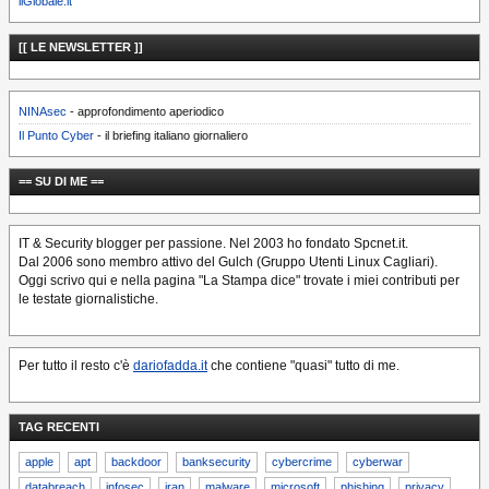
ilGlobale.it
[[ LE NEWSLETTER ]]
NINAsec
- approfondimento aperiodico
Il Punto Cyber
- il briefing italiano giornaliero
== SU DI ME ==
IT & Security blogger per passione. Nel 2003 ho fondato Spcnet.it.
Dal 2006 sono membro attivo del Gulch (Gruppo Utenti Linux Cagliari).
Oggi scrivo qui e nella pagina "La Stampa dice" trovate i miei contributi per
le testate giornalistiche.
Per tutto il resto c'è
dariofadda.it
che contiene "quasi" tutto di me.
TAG RECENTI
apple
apt
backdoor
banksecurity
cybercrime
cyberwar
databreach
infosec
iran
malware
microsoft
phishing
privacy