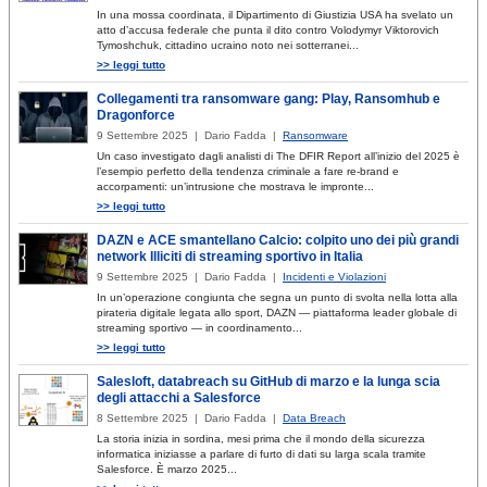
In una mossa coordinata, il Dipartimento di Giustizia USA ha svelato un
atto d’accusa federale che punta il dito contro Volodymyr Viktorovich
Tymoshchuk, cittadino ucraino noto nei sotterranei...
>> leggi tutto
Collegamenti tra ransomware gang: Play, Ransomhub e
Dragonforce
9 Settembre 2025 | Dario Fadda |
Ransomware
Un caso investigato dagli analisti di The DFIR Report all’inizio del 2025 è
l’esempio perfetto della tendenza criminale a fare re-brand e
accorpamenti: un’intrusione che mostrava le impronte...
>> leggi tutto
DAZN e ACE smantellano Calcio: colpito uno dei più grandi
network Illiciti di streaming sportivo in Italia
9 Settembre 2025 | Dario Fadda |
Incidenti e Violazioni
In un’operazione congiunta che segna un punto di svolta nella lotta alla
pirateria digitale legata allo sport, DAZN — piattaforma leader globale di
streaming sportivo — in coordinamento...
>> leggi tutto
Salesloft, databreach su GitHub di marzo e la lunga scia
degli attacchi a Salesforce
8 Settembre 2025 | Dario Fadda |
Data Breach
La storia inizia in sordina, mesi prima che il mondo della sicurezza
informatica iniziasse a parlare di furto di dati su larga scala tramite
Salesforce. È marzo 2025...