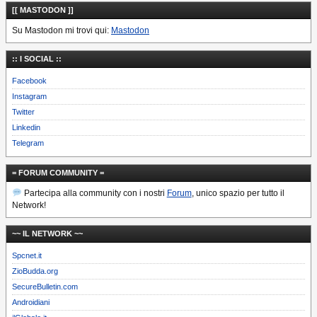
[[ MASTODON ]]
Su Mastodon mi trovi qui:
Mastodon
:: I SOCIAL ::
Facebook
Instagram
Twitter
Linkedin
Telegram
= FORUM COMMUNITY =
Partecipa alla community con i nostri
Forum
, unico spazio per tutto il
Network!
~~ IL NETWORK ~~
Spcnet.it
ZioBudda.org
SecureBulletin.com
Androidiani