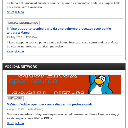
La truffa del bancomat sui siti di annunci: quando il compratore perfetto è troppo bello
per essere vero Hai messo...
>> leggi tutto
SOCIAL ENGINEERING
Il falso supporto tecnico parte da uno schermo bloccato: ecco com’è
andata a Marco
23 July 2026 | RSS Feed
Il falso supporto tecnico parte da uno schermo bloccato: ecco com'è andata a Marco
Lo scareware arriva senza alcun preavviso....
>> leggi tutto
VOCI DAL NETWORK
NETWORK
MsVisio l’editor open per creare diagrammi professionali
7 August 2026 | ziobudda.org
MsVisio è un editor di diagrammi open source nel browser con React Flow, salvataggio
locale, esportazione PNG e PDF e...
>> leggi tutto