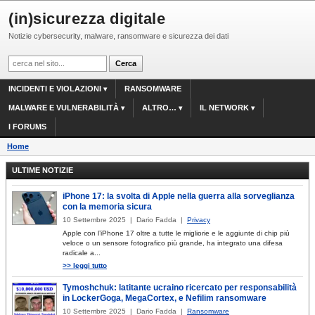
(in)sicurezza digitale
Notizie cybersecurity, malware, ransomware e sicurezza dei dati
INCIDENTI E VIOLAZIONI
RANSOMWARE
MALWARE E VULNERABILITÀ
ALTRO…
IL NETWORK
I FORUMS
Home
ULTIME NOTIZIE
iPhone 17: la svolta di Apple nella guerra alla sorveglianza
con la memoria sicura
10 Settembre 2025 | Dario Fadda |
Privacy
Apple con l’iPhone 17 oltre a tutte le migliorie e le aggiunte di chip più
veloce o un sensore fotografico più grande, ha integrato una difesa
radicale a...
>> leggi tutto
Tymoshchuk: latitante ucraino ricercato per responsabilità
in LockerGoga, MegaCortex, e Nefilim ransomware
10 Settembre 2025 | Dario Fadda |
Ransomware