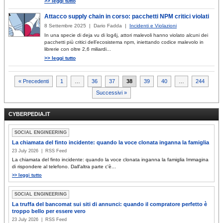
>> leggi tutto
Attacco supply chain in corso: pacchetti NPM critici violati
8 Settembre 2025 | Dario Fadda |
Incidenti e Violazioni
In una specie di deja vu di log4j, attori malevoli hanno violato alcuni dei
pacchetti più critici dell’ecosistema npm, iniettando codice malevolo in
librerie con oltre 2,6 miliardi...
>> leggi tutto
Paginazione
« Precedenti
1
…
36
37
38
39
40
…
244
Successivi »
degli
articoli
CYBERPEDIA.IT
SOCIAL ENGINEERING
La chiamata del finto incidente: quando la voce clonata inganna la famiglia
23 July 2026 | RSS Feed
La chiamata del finto incidente: quando la voce clonata inganna la famiglia Immagina
di rispondere al telefono. Dall'altra parte c'è...
>> leggi tutto
SOCIAL ENGINEERING
La truffa del bancomat sui siti di annunci: quando il compratore perfetto è
troppo bello per essere vero
23 July 2026 | RSS Feed