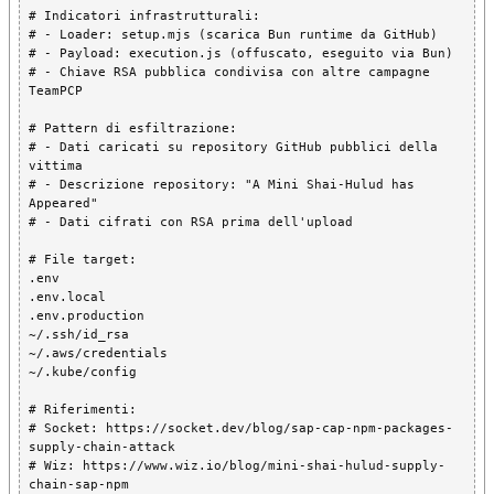
# Indicatori infrastrutturali:

# - Loader: setup.mjs (scarica Bun runtime da GitHub)

# - Payload: execution.js (offuscato, eseguito via Bun)

# - Chiave RSA pubblica condivisa con altre campagne 
TeamPCP

# Pattern di esfiltrazione:

# - Dati caricati su repository GitHub pubblici della 
vittima

# - Descrizione repository: "A Mini Shai-Hulud has 
Appeared"

# - Dati cifrati con RSA prima dell'upload

# File target:

.env

.env.local

.env.production

~/.ssh/id_rsa

~/.aws/credentials

~/.kube/config

# Riferimenti:

# Socket: https://socket.dev/blog/sap-cap-npm-packages-
supply-chain-attack

# Wiz: https://www.wiz.io/blog/mini-shai-hulud-supply-
chain-sap-npm
