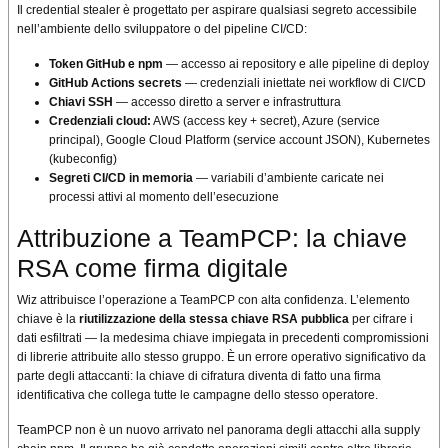
Il credential stealer è progettato per aspirare qualsiasi segreto accessibile
nell’ambiente dello sviluppatore o del pipeline CI/CD:
Token GitHub e npm
— accesso ai repository e alle pipeline di deploy
GitHub Actions secrets
— credenziali iniettate nei workflow di CI/CD
Chiavi SSH
— accesso diretto a server e infrastruttura
Credenziali cloud:
AWS (access key + secret), Azure (service
principal), Google Cloud Platform (service account JSON), Kubernetes
(kubeconfig)
Segreti CI/CD in memoria
— variabili d’ambiente caricate nei
processi attivi al momento dell’esecuzione
Attribuzione a TeamPCP: la chiave
RSA come firma digitale
Wiz attribuisce l’operazione a TeamPCP con alta confidenza. L’elemento
chiave è la
riutilizzazione della stessa chiave RSA pubblica
per cifrare i
dati esfiltrati — la medesima chiave impiegata in precedenti compromissioni
di librerie attribuite allo stesso gruppo. È un errore operativo significativo da
parte degli attaccanti: la chiave di cifratura diventa di fatto una firma
identificativa che collega tutte le campagne dello stesso operatore.
TeamPCP non è un nuovo arrivato nel panorama degli attacchi alla supply