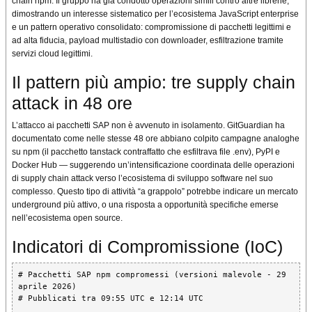
chain npm. Il gruppo ha già condotto operazioni simili contro altre librerie,
dimostrando un interesse sistematico per l’ecosistema JavaScript enterprise
e un pattern operativo consolidato: compromissione di pacchetti legittimi e
ad alta fiducia, payload multistadio con downloader, esfiltrazione tramite
servizi cloud legittimi.
Il pattern più ampio: tre supply chain
attack in 48 ore
L’attacco ai pacchetti SAP non è avvenuto in isolamento. GitGuardian ha
documentato come nelle stesse 48 ore abbiano colpito campagne analoghe
su npm (il pacchetto tanstack contraffatto che esfiltrava file .env), PyPI e
Docker Hub — suggerendo un’intensificazione coordinata delle operazioni
di supply chain attack verso l’ecosistema di sviluppo software nel suo
complesso. Questo tipo di attività “a grappolo” potrebbe indicare un mercato
underground più attivo, o una risposta a opportunità specifiche emerse
nell’ecosistema open source.
Indicatori di Compromissione (IoC)
# Pacchetti SAP npm compromessi (versioni malevole - 29 
aprile 2026)

# Pubblicati tra 09:55 UTC e 12:14 UTC
