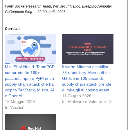
Fonti: Socket Research Team, Wiz Security Blog, BleepingComputer,
GitGuardian Blog — 29-30 aprile 2026.
Correlati
Mini Shai-Hulud: TeamPCP
Il worm Miasma disabilita
compromette 160+
73 repository Microsoft su
pacchetti npm e PyPI in un
GitHub in 105 secondi:
supply chain attack che ha
supply chain attack prende
colpito TanStack, Mistral AI
di mira gli AI coding agent
e OpenAI
11 Giugno 2026
18 Maggio 2026
In "Malware e Vulnerabilità"
In "Analisi"