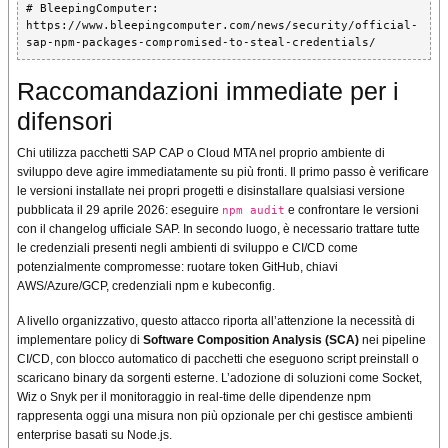
# BleepingComputer: 
https://www.bleepingcomputer.com/news/security/official-
sap-npm-packages-compromised-to-steal-credentials/
Raccomandazioni immediate per i
difensori
Chi utilizza pacchetti SAP CAP o Cloud MTA nel proprio ambiente di
sviluppo deve agire immediatamente su più fronti. Il primo passo è verificare
le versioni installate nei propri progetti e disinstallare qualsiasi versione
pubblicata il 29 aprile 2026: eseguire
e confrontare le versioni
npm audit
con il changelog ufficiale SAP. In secondo luogo, è necessario trattare tutte
le credenziali presenti negli ambienti di sviluppo e CI/CD come
potenzialmente compromesse: ruotare token GitHub, chiavi
AWS/Azure/GCP, credenziali npm e kubeconfig.
A livello organizzativo, questo attacco riporta all’attenzione la necessità di
implementare policy di
Software Composition Analysis (SCA)
nei pipeline
CI/CD, con blocco automatico di pacchetti che eseguono script preinstall o
scaricano binary da sorgenti esterne. L’adozione di soluzioni come Socket,
Wiz o Snyk per il monitoraggio in real-time delle dipendenze npm
rappresenta oggi una misura non più opzionale per chi gestisce ambienti
enterprise basati su Node.js.