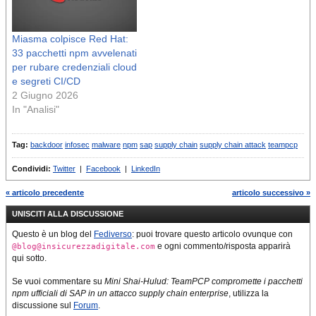
Miasma colpisce Red Hat:
33 pacchetti npm avvelenati
per rubare credenziali cloud
e segreti CI/CD
2 Giugno 2026
In "Analisi"
Tag:
backdoor
infosec
malware
npm
sap
supply chain
supply chain attack
teampcp
Condividi:
Twitter
|
Facebook
|
LinkedIn
« articolo precedente
articolo successivo »
UNISCITI ALLA DISCUSSIONE
Questo è un blog del
Fediverso
: puoi trovare questo articolo ovunque con
e ogni commento/risposta apparirà
@blog@insicurezzadigitale.com
qui sotto.
Se vuoi commentare su
Mini Shai-Hulud: TeamPCP compromette i pacchetti
npm ufficiali di SAP in un attacco supply chain enterprise
, utilizza la
discussione sul
Forum
.