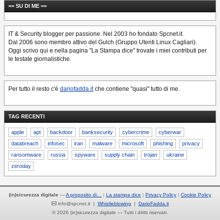
== SU DI ME ==
IT & Security blogger per passione. Nel 2003 ho fondato Spcnet.it.
Dal 2006 sono membro attivo del Gulch (Gruppo Utenti Linux Cagliari).
Oggi scrivo qui e nella pagina "La Stampa dice" trovate i miei contributi per
le testate giornalistiche.
Per tutto il resto c'è
dariofadda.it
che contiene "quasi" tutto di me.
TAG RECENTI
apple
apt
backdoor
banksecurity
cybercrime
cyberwar
databreach
infosec
iran
malware
microsoft
phishing
privacy
ransomware
russia
spyware
supply chain
trojan
ukraine
zeroday
(in)sicurezza digitale
—
A proposito di…
La stampa dice
Privacy Policy
Cookie Policy
info@spcnet.it |
Whistleblowing
|
DarioFadda.it
© 2026 (in)sicurezza digitale — Tutti i diritti riservati.