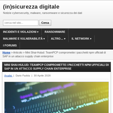
(in)sicurezza digitale
Notizie cybersecurity, malware, ransomware e sicurezza dei dati
INCIDENTI E VIOLAZIONI
RANSOMWARE
MALWARE E VULNERABILITÀ
ALTRO…
IL NETWORK
I FORUMS
Home
> Articolo > Mini Shai-Hulud: TeamPCP compromette i pacchetti npm ufficiali di
SAP in un attacco supply chain enterprise
MINI SHAI-HULUD: TEAMPCP COMPROMETTE I PACCHETTI NPM UFFICIALI DI
SAP IN UN ATTACCO SUPPLY CHAIN ENTERPRISE
Analisi
| Dario Fadda | 30 Aprile 2026