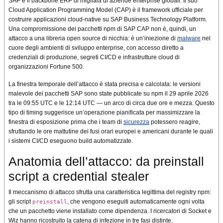
SAP è il backbone ERP di migliaia di aziende enterprise globali. Il suo
Cloud Application Programming Model (CAP) è il framework ufficiale per
costruire applicazioni cloud-native su SAP Business Technology Platform.
Una compromissione dei pacchetti npm di SAP CAP non è, quindi, un
attacco a una libreria open source di nicchia: è un’iniezione di
malware
nel
cuore degli ambienti di sviluppo enterprise, con accesso diretto a
credenziali di produzione, segreti CI/CD e infrastrutture cloud di
organizzazioni Fortune 500.
La finestra temporale dell’attacco è stata precisa e calcolata: le versioni
malevole dei pacchetti SAP sono state pubblicate su npm il 29 aprile 2026
tra le 09:55 UTC e le 12:14 UTC — un arco di circa due ore e mezza. Questo
tipo di timing suggerisce un’operazione pianificata per massimizzare la
finestra di esposizione prima che i team di
sicurezza
potessero reagire,
sfruttando le ore mattutine dei fusi orari europei e americani durante le quali
i sistemi CI/CD eseguono build automatizzate.
Anatomia dell’attacco: da preinstall
script a credential stealer
Il meccanismo di attacco sfrutta una caratteristica legittima del registry npm:
gli script
, che vengono eseguiti automaticamente ogni volta
preinstall
che un pacchetto viene installato come dipendenza. I ricercatori di Socket e
Wiz hanno ricostruito la catena di infezione in tre fasi distinte.