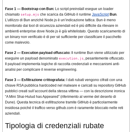
Fase 1 — Bootstrap con Bun:
Lo script preinstall esegue un loader
chiamato
che scarica da GitHub il runtime
JavaScript
Bun
.
setup.mjs
L’utilizzo di Bun anziché Node.js è un’indicazione tattica: Bun è meno
monitorato dai tool di sicurezza aziendali ed è più difficile da rilevare in
ambienti enterprise dove Node.js è già whitelistato. Questo scaricamento di
un binary non verificato è di per sé sufficiente per classificare il pacchetto
come malevolo.
Fase 2 — Execution payload offuscato:
Il runtime Bun viene utilizzato per
eseguire un payload denominato
, pesantemente offuscato.
execution.js
Il payload implementa logiche di raccolta credenziali e meccanismi anti-
analisi per complicare il reverse engineering.
Fase 3 — Esfiltrazione crittografata:
I dati rubati vengono cifrati con una
chiave RSA pubblica hardcoded nel malware e caricati su repository GitHub
pubblici creati sull’account della stessa vittima — con la descrizione ironica
“A Mini Shai-Hulud has Appeared” (riferimento al verme del deserto di
Dune). Questa tecnica di esfiltrazione tramite GitHub è particolarmente
insidiosa poiché il traffico verso github.com è raramente bloccato nelle reti
aziendali.
Tipologia di credenziali rubate