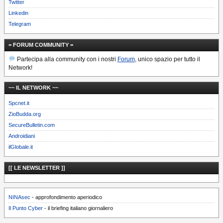
Twitter
Linkedin
Telegram
= FORUM COMMUNITY =
Partecipa alla community con i nostri
Forum
, unico spazio per tutto il
Network!
~~ IL NETWORK ~~
Spcnet.it
ZioBudda.org
SecureBulletin.com
Androidiani
ilGlobale.it
[[ LE NEWSLETTER ]]
NINAsec
- approfondimento aperiodico
Il Punto Cyber
- il briefing italiano giornaliero