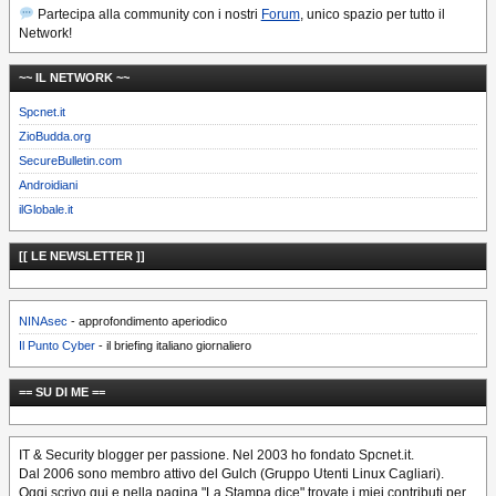
Partecipa alla community con i nostri
Forum
, unico spazio per tutto il
Network!
~~ IL NETWORK ~~
Spcnet.it
ZioBudda.org
SecureBulletin.com
Androidiani
ilGlobale.it
[[ LE NEWSLETTER ]]
NINAsec
- approfondimento aperiodico
Il Punto Cyber
- il briefing italiano giornaliero
== SU DI ME ==
IT & Security blogger per passione. Nel 2003 ho fondato Spcnet.it.
Dal 2006 sono membro attivo del Gulch (Gruppo Utenti Linux Cagliari).
Oggi scrivo qui e nella pagina "La Stampa dice" trovate i miei contributi per