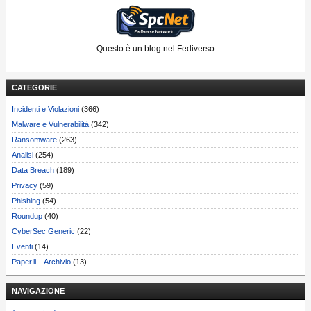
Questo è un blog nel Fediverso
CATEGORIE
Incidenti e Violazioni
(366)
Malware e Vulnerabilità
(342)
Ransomware
(263)
Analisi
(254)
Data Breach
(189)
Privacy
(59)
Phishing
(54)
Roundup
(40)
CyberSec Generic
(22)
Eventi
(14)
Paper.li – Archivio
(13)
NAVIGAZIONE