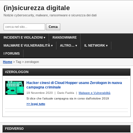
(in)sicurezza digitale
Notizie cybersecurity, malware, ransomware e sicurezza dei dati
INCIDENTI E VIOLAZIONI
RANSOMWARE
MALWARE E VULNERABILITÀ
ALTRO…
IL NETWORK
I FORUMS
Home
> Tag > zerologon
#ZEROLOGON
Hacker cinesi di Cloud Hopper usano Zerologon in nuova
campagna criminale
19 Novembre 2020 | Dario Fadda |
Malware e Vulnerabilità
Si dice che l'attuale campagna sia in corso dall'ottobre 2019
>> leggi tutto
FEDIVERSO