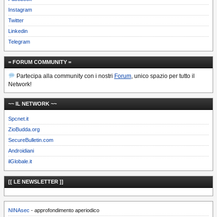
Instagram
Twitter
Linkedin
Telegram
= FORUM COMMUNITY =
Partecipa alla community con i nostri
Forum
, unico spazio per tutto il
Network!
~~ IL NETWORK ~~
Spcnet.it
ZioBudda.org
SecureBulletin.com
Androidiani
ilGlobale.it
[[ LE NEWSLETTER ]]
NINAsec
- approfondimento aperiodico