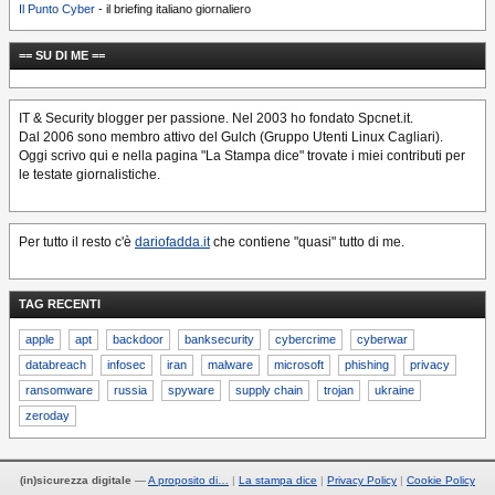
Il Punto Cyber
- il briefing italiano giornaliero
== SU DI ME ==
IT & Security blogger per passione. Nel 2003 ho fondato Spcnet.it.
Dal 2006 sono membro attivo del Gulch (Gruppo Utenti Linux Cagliari).
Oggi scrivo qui e nella pagina "La Stampa dice" trovate i miei contributi per
le testate giornalistiche.
Per tutto il resto c'è
dariofadda.it
che contiene "quasi" tutto di me.
TAG RECENTI
apple
apt
backdoor
banksecurity
cybercrime
cyberwar
databreach
infosec
iran
malware
microsoft
phishing
privacy
ransomware
russia
spyware
supply chain
trojan
ukraine
zeroday
(in)sicurezza digitale
—
A proposito di…
La stampa dice
Privacy Policy
Cookie Policy