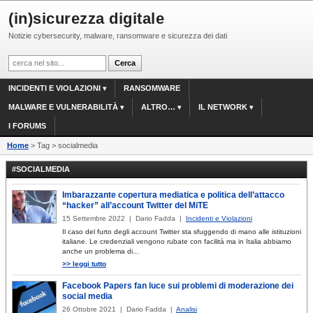
(in)sicurezza digitale
Notizie cybersecurity, malware, ransomware e sicurezza dei dati
INCIDENTI E VIOLAZIONI
RANSOMWARE
MALWARE E VULNERABILITÀ
ALTRO…
IL NETWORK
I FORUMS
Home
> Tag > socialmedia
#SOCIALMEDIA
Imbarazzante copertura mediatica e politica dell’attacco
“hacker” all’account Twitter del MiTE
15 Settembre 2022 | Dario Fadda |
Incidenti e Violazioni
Il caso del furto degli account Twitter sta sfuggendo di mano alle istituzioni
italiane. Le credenziali vengono rubate con facilità ma in Italia abbiamo
anche un problema di...
>> leggi tutto
Facebook Papers fan luce sui problemi di moderazione dei
social media
26 Ottobre 2021 | Dario Fadda |
Analisi