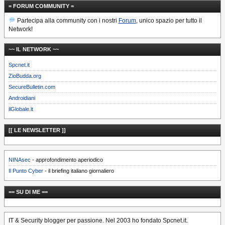
= FORUM COMMUNITY =
Partecipa alla community con i nostri
Forum
, unico spazio per tutto il
Network!
~~ IL NETWORK ~~
Spcnet.it
ZioBudda.org
SecureBulletin.com
Androidiani
ilGlobale.it
[[ LE NEWSLETTER ]]
NINAsec
- approfondimento aperiodico
Il Punto Cyber
- il briefing italiano giornaliero
== SU DI ME ==
IT & Security blogger per passione. Nel 2003 ho fondato Spcnet.it.