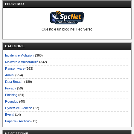
FEDIVERSO
Questo è un blog nel Fediverso
CATEGORIE
Incidenti e Violazioni
(366)
Malware e Vulnerabilità
(342)
Ransomware
(263)
Analisi
(254)
Data Breach
(189)
Privacy
(59)
Phishing
(54)
Roundup
(40)
CyberSec Generic
(22)
Eventi
(14)
Paper.li – Archivio
(13)
NAVIGAZIONE