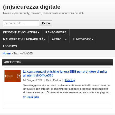
(in)sicurezza digitale
Notizie cybersecurity, malware, ransomware e sicurezza dei dati
INCIDENTI E VIOLAZIONI
RANSOMWARE
MALWARE E VULNERABILITÀ
ALTRO…
IL NETWORK
I FORUMS
Home
> Tag > office365
#OFFICE365
La campagna di phishing ignora SEG per prendere di mira
gli utenti di Office365
24 Giugno 2021 | Dario Fadda |
Phishing
Diversi aggressori sono stati continuamente osservati utilizzando tecniche
innovative con attacchi di phishing per aggirare le normali applicazioni di
sicurezza standard. Di recente, è stata osservata una nuova campagna...
>> leggi tutto