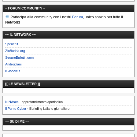
= FORUM COMMUNITY =
Partecipa alla community con i nostri
Forum
, unico spazio per tutto il
Network!
~~ IL NETWORK ~~
Spcnet.it
ZioBudda.org
SecureBulletin.com
Androidiani
ilGlobale.it
[[ LE NEWSLETTER ]]
NINAsec
- approfondimento aperiodico
Il Punto Cyber
- il briefing italiano giornaliero
== SU DI ME ==