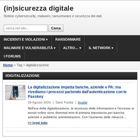
(in)sicurezza digitale
Notizie cybersecurity, malware, ransomware e sicurezza dei dati
INCIDENTI E VIOLAZIONI
RANSOMWARE
MALWARE E VULNERABILITÀ
ALTRO…
IL NETWORK
I FORUMS
Home
> Tag > digitalizzazione
#DIGITALIZZAZIONE
La digitalizzazione impatta banche, aziende e PA: ma
rivediamo i processi partendo dall’autenticazione con le
Passkey
29 Agosto 2024 | Dario Fadda |
Analisi
Nell’era della digitalizzazione, la sicurezza delle informazioni e l’accesso ai
servizi online sono diventati temi di primaria importanza per banche,
aziende e pubbliche amministrazioni. Con l’aumento delle minacce...
>> leggi tutto