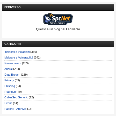
FEDIVERSO
Questo è un blog nel Fediverso
CATEGORIE
Incidenti e Violazioni
(366)
Malware e Vulnerabilità
(342)
Ransomware
(263)
Analisi
(254)
Data Breach
(189)
Privacy
(59)
Phishing
(54)
Roundup
(40)
CyberSec Generic
(22)
Eventi
(14)
Paper.li – Archivio
(13)