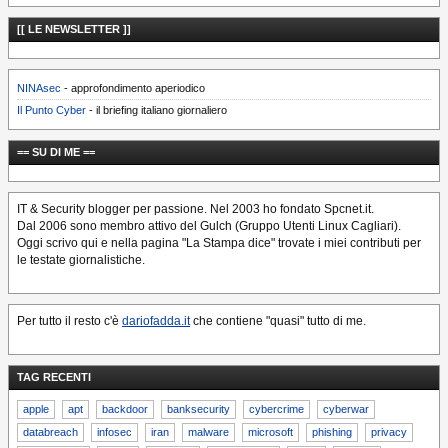
[[ LE NEWSLETTER ]]
NINAsec
- approfondimento aperiodico
Il Punto Cyber
- il briefing italiano giornaliero
== SU DI ME ==
IT & Security blogger per passione. Nel 2003 ho fondato Spcnet.it.
Dal 2006 sono membro attivo del Gulch (Gruppo Utenti Linux Cagliari).
Oggi scrivo qui e nella pagina "La Stampa dice" trovate i miei contributi per
le testate giornalistiche.
Per tutto il resto c'è
dariofadda.it
che contiene "quasi" tutto di me.
TAG RECENTI
apple
apt
backdoor
banksecurity
cybercrime
cyberwar
databreach
infosec
iran
malware
microsoft
phishing
privacy