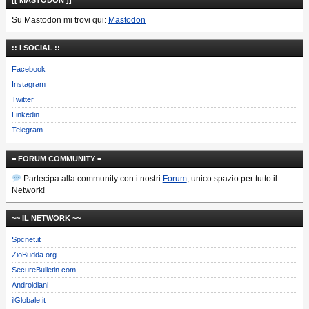
[[ MASTODON ]]
Su Mastodon mi trovi qui:
Mastodon
:: I SOCIAL ::
Facebook
Instagram
Twitter
Linkedin
Telegram
= FORUM COMMUNITY =
Partecipa alla community con i nostri
Forum
, unico spazio per tutto il
Network!
~~ IL NETWORK ~~
Spcnet.it
ZioBudda.org
SecureBulletin.com
Androidiani
ilGlobale.it