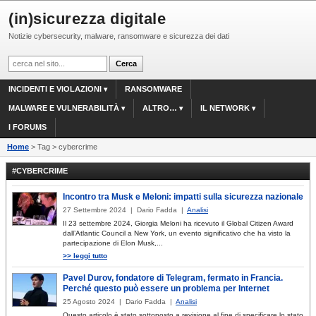
(in)sicurezza digitale
Notizie cybersecurity, malware, ransomware e sicurezza dei dati
INCIDENTI E VIOLAZIONI
RANSOMWARE
MALWARE E VULNERABILITÀ
ALTRO…
IL NETWORK
I FORUMS
Home
> Tag > cybercrime
#CYBERCRIME
Incontro tra Musk e Meloni: impatti sulla sicurezza nazionale
27 Settembre 2024 | Dario Fadda |
Analisi
Il 23 settembre 2024, Giorgia Meloni ha ricevuto il Global Citizen Award
dall’Atlantic Council a New York, un evento significativo che ha visto la
partecipazione di Elon Musk,...
>> leggi tutto
Pavel Durov, fondatore di Telegram, fermato in Francia.
Perché questo può essere un problema per Internet
25 Agosto 2024 | Dario Fadda |
Analisi
Questo articolo è stato sottoposto a revisione al fine di specificare lo stato