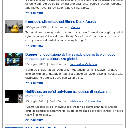
di fermo che pende su Durov, rispetto all’arresto, come precedentemente
affermato. Pavel Durov, cofondatore miliardario...
>> leggi tutto
Il pericolo silenzioso del Sitting Duck Attack
12 Agosto 2024 | Dario Fadda |
Analisi
Tra le minacce emergenti che stanno attirando l’attenzione degli esperti di
cybersecurity c’è il cosiddetto “Sitting Duck Attack”, una forma di attacco
che, pur essendo relativamente semplice, può...
>> leggi tutto
Daggerfly: evoluzione dell’arsenale cibernetico e nuove
minacce per la sicurezza globale
25 Luglio 2024 | Dario Fadda |
Incidenti e Violazioni
Il gruppo di spionaggio Daggerfly, noto anche come Evasive Panda e
Bronze Highland, ha aggiornato il suo arsenale cibernetico in risposta alla
divulgazione pubblica delle sue varianti di...
>> leggi tutto
NullBulge, un po’ di attivismo tra codice di malware e
infostealer
13 Luglio 2024 | Dario Fadda |
Malware e Vulnerabilità
“Siamo un collettivo di individui che credono nell’importanza di tutelare i
diritti degli artisti e garantire un giusto compenso per il loro lavoro. Il nostro
team è composto...
>> leggi tutto