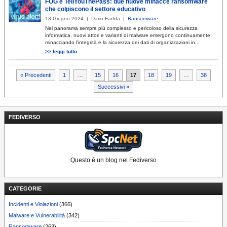
FOG e TellYouThePass: due nuove minacce ransomware
che colpiscono il settore educativo
13 Giugno 2024 | Dario Fadda |
Ransomware
Nel panorama sempre più complesso e pericoloso della sicurezza
informatica, nuovi attori e varianti di malware emergono continuamente,
minacciando l’integrità e la sicurezza dei dati di organizzazioni in...
>> leggi tutto
Paginazione
« Precedenti
1
…
15
16
17
18
19
…
38
Successivi »
degli
articoli
FEDIVERSO
Questo è un blog nel Fediverso
CATEGORIE
Incidenti e Violazioni
(366)
Malware e Vulnerabilità
(342)
Ransomware
(263)