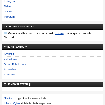
Instagram
Twitter
Linkedin
Telegram
= FORUM COMMUNITY =
Partecipa alla community con i nostri
Forum
, unico spazio per tutto il
Network!
~~ IL NETWORK ~~
Spcnet.it
ZioBudda.org
SecureBulletin.com
Androidiani
ilGlobale.it
[[ LE NEWSLETTER ]]
NINAsec
- approfondimento aperiodico
Il Punto Cyber
- il briefing italiano giornaliero