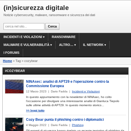
(in)sicurezza digitale
Notizie cybersecurity, malware, ransomware e sicurezza dei dati
INCIDENTI E VIOLAZIONI
RANSOMWARE
MALWARE E VULNERABILITÀ
ALTRO…
IL NETWORK
I FORUMS
Home
> Tag > cozybear
#COZYBEAR
NINAsec: analisi di APT29 e l’operazione contro la
Commissione Europea
12 Marzo 2023 | Dario Fadda |
Incidenti e Violazioni
In questo appuntamento con la newsletter di NINAsec, ho colto
l’occasione per divulgare una interessante analisi di Gianluca Tiepolo
sulle ultime attività di APT29. In questo momento storico...
>> leggi tutto
Cozy Bear punta il phishing contro i diplomatici
4 Maggio 2022 | Dario Fadda |
Phishing
Gli esperti di sicurezza hanno rivelato un recente tentativo di phishing da