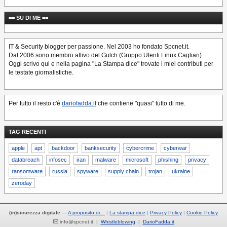
== SU DI ME ==
IT & Security blogger per passione. Nel 2003 ho fondato Spcnet.it.
Dal 2006 sono membro attivo del Gulch (Gruppo Utenti Linux Cagliari).
Oggi scrivo qui e nella pagina "La Stampa dice" trovate i miei contributi per
le testate giornalistiche.
Per tutto il resto c'è
dariofadda.it
che contiene "quasi" tutto di me.
TAG RECENTI
apple
apt
backdoor
banksecurity
cybercrime
cyberwar
databreach
infosec
iran
malware
microsoft
phishing
privacy
ransomware
russia
spyware
supply chain
trojan
ukraine
zeroday
(in)sicurezza digitale
—
A proposito di…
La stampa dice
Privacy Policy
Cookie Policy
info@spcnet.it |
Whistleblowing
|
DarioFadda.it