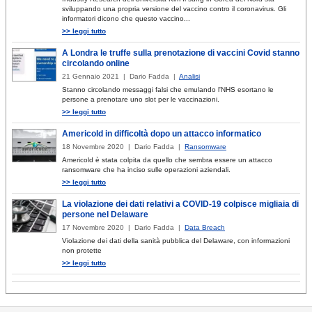
sviluppando una propria versione del vaccino contro il coronavirus. Gli
informatori dicono che questo vaccino...
>> leggi tutto
A Londra le truffe sulla prenotazione di vaccini Covid stanno
circolando online
21 Gennaio 2021 | Dario Fadda |
Analisi
Stanno circolando messaggi falsi che emulando l'NHS esortano le
persone a prenotare uno slot per le vaccinazioni.
>> leggi tutto
Americold in difficoltà dopo un attacco informatico
18 Novembre 2020 | Dario Fadda |
Ransomware
Americold è stata colpita da quello che sembra essere un attacco
ransomware che ha inciso sulle operazioni aziendali.
>> leggi tutto
La violazione dei dati relativi a COVID-19 colpisce migliaia di
persone nel Delaware
17 Novembre 2020 | Dario Fadda |
Data Breach
Violazione dei dati della sanità pubblica del Delaware, con informazioni
non protette
>> leggi tutto