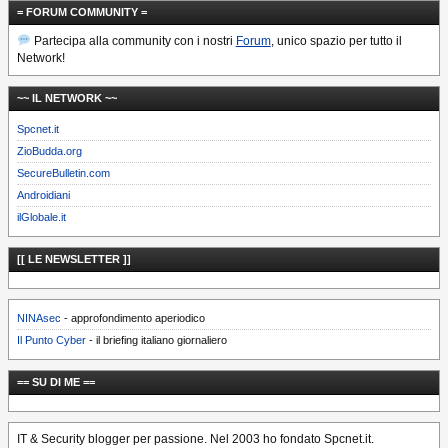
= FORUM COMMUNITY =
Partecipa alla community con i nostri
Forum
, unico spazio per tutto il
Network!
~~ IL NETWORK ~~
Spcnet.it
ZioBudda.org
SecureBulletin.com
Androidiani
ilGlobale.it
[[ LE NEWSLETTER ]]
NINAsec
- approfondimento aperiodico
Il Punto Cyber
- il briefing italiano giornaliero
== SU DI ME ==
IT & Security blogger per passione. Nel 2003 ho fondato Spcnet.it.