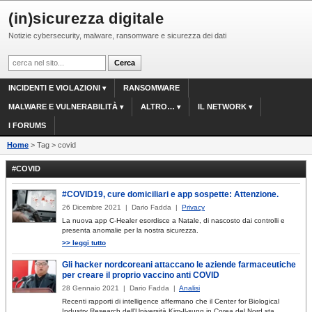
(in)sicurezza digitale
Notizie cybersecurity, malware, ransomware e sicurezza dei dati
INCIDENTI E VIOLAZIONI
RANSOMWARE
MALWARE E VULNERABILITÀ
ALTRO…
IL NETWORK
I FORUMS
Home
> Tag > covid
#COVID
#COVID19, cure domiciliari e app sospette: Attenzione.
26 Dicembre 2021 | Dario Fadda |
Privacy
La nuova app C-Healer esordisce a Natale, di nascosto dai controlli e
presenta anomalie per la nostra sicurezza.
>> leggi tutto
Gli hacker nordcoreani attaccano le aziende farmaceutiche
per creare il proprio vaccino anti COVID
28 Gennaio 2021 | Dario Fadda |
Analisi
Recenti rapporti di intelligence affermano che il Center for Biological
Industry Research dell’Università Kim-Il-sung in Corea del Nord sta