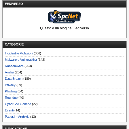
FEDIVERSO
Questo è un blog nel Fediverso
CATEGORIE
Incidenti e Violazioni
(366)
Malware e Vulnerabilità
(342)
Ransomware
(263)
Analisi
(254)
Data Breach
(189)
Privacy
(59)
Phishing
(54)
Roundup
(40)
CyberSec Generic
(22)
Eventi
(14)
Paper.li – Archivio
(13)
NAVIGAZIONE