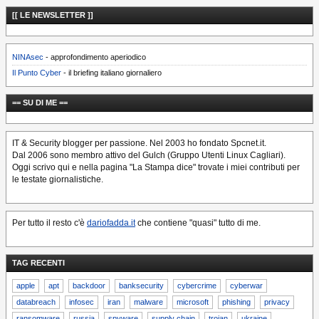
[[ LE NEWSLETTER ]]
NINAsec
- approfondimento aperiodico
Il Punto Cyber
- il briefing italiano giornaliero
== SU DI ME ==
IT & Security blogger per passione. Nel 2003 ho fondato Spcnet.it.
Dal 2006 sono membro attivo del Gulch (Gruppo Utenti Linux Cagliari).
Oggi scrivo qui e nella pagina "La Stampa dice" trovate i miei contributi per
le testate giornalistiche.
Per tutto il resto c'è
dariofadda.it
che contiene "quasi" tutto di me.
TAG RECENTI
apple
apt
backdoor
banksecurity
cybercrime
cyberwar
databreach
infosec
iran
malware
microsoft
phishing
privacy
ransomware
russia
spyware
supply chain
trojan
ukraine