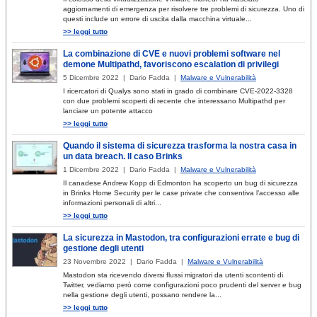
aggiornamenti di emergenza per risolvere tre problemi di sicurezza. Uno di
questi include un errore di uscita dalla macchina virtuale...
>> leggi tutto
La combinazione di CVE e nuovi problemi software nel
demone Multipathd, favoriscono escalation di privilegi
5 Dicembre 2022 | Dario Fadda |
Malware e Vulnerabilità
I ricercatori di Qualys sono stati in grado di combinare CVE-2022-3328
con due problemi scoperti di recente che interessano Multipathd per
lanciare un potente attacco
>> leggi tutto
Quando il sistema di sicurezza trasforma la nostra casa in
un data breach. Il caso Brinks
1 Dicembre 2022 | Dario Fadda |
Malware e Vulnerabilità
Il canadese Andrew Kopp di Edmonton ha scoperto un bug di sicurezza
in Brinks Home Security per le case private che consentiva l’accesso alle
informazioni personali di altri...
>> leggi tutto
La sicurezza in Mastodon, tra configurazioni errate e bug di
gestione degli utenti
23 Novembre 2022 | Dario Fadda |
Malware e Vulnerabilità
Mastodon sta ricevendo diversi flussi migratori da utenti scontenti di
Twitter, vediamo però come configurazioni poco prudenti del server e bug
nella gestione degli utenti, possano rendere la...
>> leggi tutto