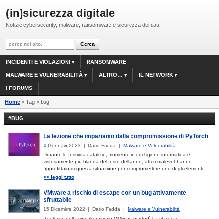
(in)sicurezza digitale
Notizie cybersecurity, malware, ransomware e sicurezza dei dati
INCIDENTI E VIOLAZIONI
RANSOMWARE
MALWARE E VULNERABILITÀ
ALTRO…
IL NETWORK
I FORUMS
Home
> Tag > bug
#BUG
La lezione che impariamo dalla compromissione di PyTorch
4 Gennaio 2023 | Dario Fadda |
Malware e Vulnerabilità
Durante le festività natalizie, momento in cui l’igiene informatica è
vistosamente più blanda del resto dell’anno, attori malevoli hanno
approfittato di questa situazione per compromettere uno degli elementi...
>> leggi tutto
VMware a rischio di escape con un bug attivamente
sfruttabile
15 Dicembre 2022 | Dario Fadda |
Malware e Vulnerabilità
Il colosso della virtualizzazione VMware martedì ha rilasciato