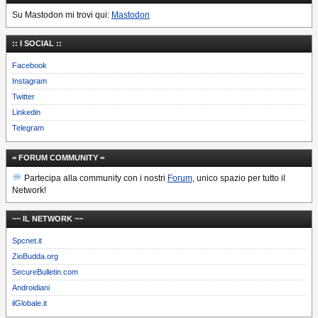
Su Mastodon mi trovi qui:
Mastodon
:: I SOCIAL ::
Facebook
Instagram
Twitter
Linkedin
Telegram
= FORUM COMMUNITY =
Partecipa alla community con i nostri
Forum
, unico spazio per tutto il
Network!
~~ IL NETWORK ~~
Spcnet.it
ZioBudda.org
SecureBulletin.com
Androidiani
ilGlobale.it