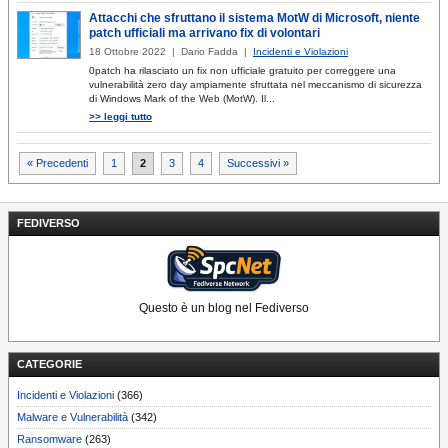
Attacchi che sfruttano il sistema MotW di Microsoft, niente
patch ufficiali ma arrivano fix di volontari
18 Ottobre 2022 | Dario Fadda |
Incidenti e Violazioni
0patch ha rilasciato un fix non ufficiale gratuito per correggere una
vulnerabilità zero day ampiamente sfruttata nel meccanismo di sicurezza
di Windows Mark of the Web (MotW). Il...
>> leggi tutto
Paginazione
« Precedenti
1
2
3
4
Successivi »
degli
articoli
FEDIVERSO
Questo è un blog nel Fediverso
CATEGORIE
Incidenti e Violazioni
(366)
Malware e Vulnerabilità
(342)
Ransomware
(263)