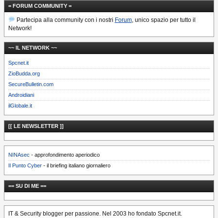
= FORUM COMMUNITY =
Partecipa alla community con i nostri
Forum
, unico spazio per tutto il
Network!
~~ IL NETWORK ~~
Spcnet.it
ZioBudda.org
SecureBulletin.com
Androidiani
ilGlobale.it
[[ LE NEWSLETTER ]]
NINAsec
- approfondimento aperiodico
Il Punto Cyber
- il briefing italiano giornaliero
== SU DI ME ==
IT & Security blogger per passione. Nel 2003 ho fondato Spcnet.it.