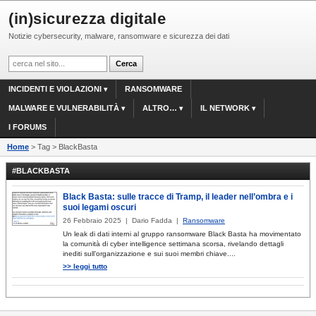
(in)sicurezza digitale
Notizie cybersecurity, malware, ransomware e sicurezza dei dati
INCIDENTI E VIOLAZIONI
RANSOMWARE
MALWARE E VULNERABILITÀ
ALTRO…
IL NETWORK
I FORUMS
Home
> Tag > BlackBasta
#BLACKBASTA
Black Basta: sulle tracce di Tramp, il leader nell’ombra e i
suoi legami oscuri
26 Febbraio 2025 | Dario Fadda |
Ransomware
Un leak di dati interni al gruppo ransomware Black Basta ha movimentato
la comunità di cyber intelligence settimana scorsa, rivelando dettagli
inediti sull’organizzazione e sui suoi membri chiave....
>> leggi tutto