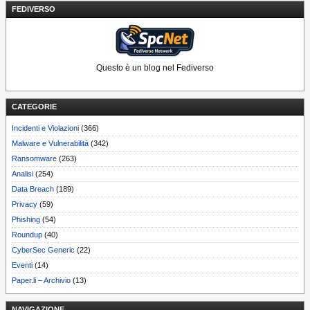
FEDIVERSO
Questo è un blog nel Fediverso
CATEGORIE
Incidenti e Violazioni
(366)
Malware e Vulnerabilità
(342)
Ransomware
(263)
Analisi
(254)
Data Breach
(189)
Privacy
(59)
Phishing
(54)
Roundup
(40)
CyberSec Generic
(22)
Eventi
(14)
Paper.li – Archivio
(13)
NAVIGAZIONE